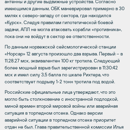
антенны и другие выдвижные устройства. Согласно
имеющимся данным, ОБК маневрировал примерно в 30
милях к северо-западу от сектора, где находился
«Курск». Следуя правилам гипотетической боевой
задачи, АПЛ не могла атаковать корабли «противника»,
пока они не войдут в сектор ее ответственности.
По данным норвежской сейсмологической станции
«Норсар» 12 августа произошло два взрыва. Первый – в
11.28.27 мск, эквивалентен 100 кг тротила. Следующий
более мощный взрыв был зарегистрирован в 11:30:42
мск и имел силу 3,5 балла по шкале Рихтера, что
соответствует подрыву 1-2 тонн тротила под водой.
Российские официальные лица утверждают, что это
могло быть столкновение с иностранной подлодкой,
миной времен второй мировой войны или аварийная
ситуация в торпедном отсеке. Однако версии
аварийной ситуации в торпедном отсеке приоритет
отдан не был. Глава правительственной комиссии Илья