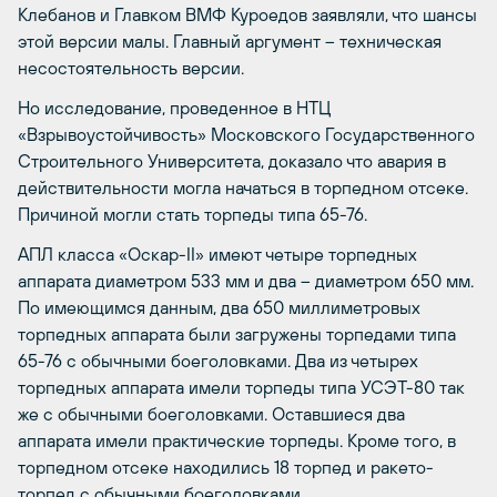
Клебанов и Главком ВМФ Куроедов заявляли, что шансы
этой версии малы. Главный аргумент – техническая
несостоятельность версии.
Но исследование, проведенное в НТЦ
«Взрывоустойчивость» Московского Государственного
Строительного Университета, доказало что авария в
действительности могла начаться в торпедном отсеке.
Причиной могли стать торпеды типа 65-76.
АПЛ класса «Оскар-II» имеют четыре торпедных
аппарата диаметром 533 мм и два – диаметром 650 мм.
По имеющимся данным, два 650 миллиметровых
торпедных аппарата были загружены торпедами типа
65-76 с обычными боеголовками. Два из четырех
торпедных аппарата имели торпеды типа УСЭТ-80 так
же с обычными боеголовками. Оставшиеся два
аппарата имели практические торпеды. Кроме того, в
торпедном отсеке находились 18 торпед и ракето-
торпед с обычными боеголовками.