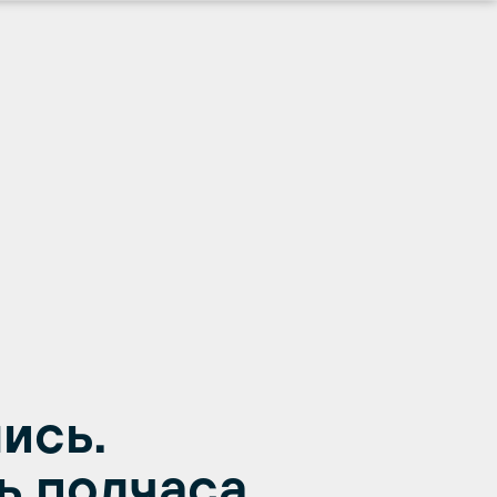
ись.
ь полчаса.