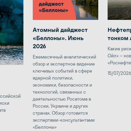
Атомный дайджест
Нефтеп
«Беллоны». Июнь
тонком 
2026
Какие рис
Ойл» – но
Ежемесячный аналитический
«Роснефти
обзор и экспертное видение
ключевых событий в сфере
15/07/202
ядерной политики,
экономики, безопасности и
технологий, связанных с
оссийской
деятельностью Росатома в
иски
России, Украине и других
ата
странах. Обзор готовится
экспертами-консультантами
«Беллоны»