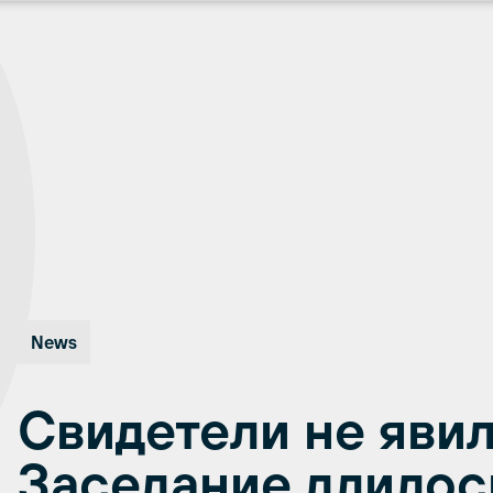
News
Свидетели не явил
Заседание длилос