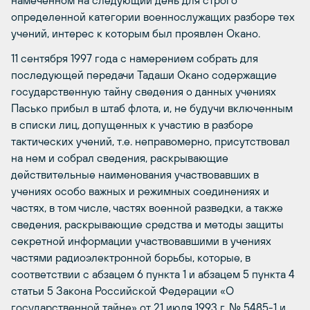
намеченном на следующий день для строго
определенной категории военнослужащих разборе тех
учений, интерес к которым был проявлен Окано.
11 сентября 1997 года с намерением собрать для
последующей передачи Тадаши Окано содержащие
государственную тайну сведения о данных учениях
Пасько прибыл в штаб флота, и, не будучи включенным
в списки лиц, допущенных к участию в разборе
тактических учений, т.е. неправомерно, присутствовал
на нем и собрал сведения, раскрывающие
действительные наименования участвовавших в
учениях особо важных и режимных соединениях и
частях, в том числе, частях военной разведки, а также
сведения, раскрывающие средства и методы защиты
секретной информации участвовавшими в учениях
частями радиоэлектронной борьбы, которые, в
соответствии с абзацем 6 пункта 1 и абзацем 5 пункта 4
статьи 5 Закона Российской Федерации «О
государственной тайне» от 21 июля 1993 г. № 5485-1 и