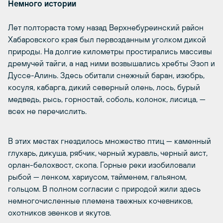
Немного истории
Лет полтораста тому назад Верхнебуреинский район
Хабаровского края был первозданным уголком дикой
природы. На долгие километры простирались массивы
дремучей тайги, а над ними возвышались хребты Эзоп и
Дуссе-Алинь. Здесь обитали снежный баран, изюбрь,
косуля, кабарга, дикий северный олень, лось, бурый
медведь, рысь, горностай, соболь, колонок, лисица, —
всех не перечислить.
В этих местах гнездилось множество птиц — каменный
глухарь, дикуша, рябчик, черный журавль, черный аист,
орлан-белохвост, скопа. Горные реки изобиловали
рыбой — ленком, хариусом, тайменем, гальяном,
гольцом. В полном согласии с природой жили здесь
немногочисленные племена таежных кочевников,
охотников эвенков и якутов.