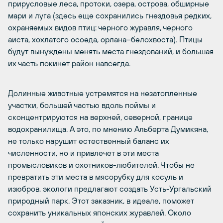
прирусловые леса, протоки, озера, острова, обширные
мари и луга (здесь еще сохранились гнездовья редких,
охраняемых видов птиц: черного журавля, черного
аиста, хохлатого осоеда, орлана–белохвоста). Птицы
будут вынуждены менять места гнездований, и большая
их часть покинет район навсегда.
Долинные животные устремятся на незатопленные
участки, большей частью вдоль поймы и
сконцентрируются на верхней, северной, границе
водохранилища. А это, по мнению Альберта Думикяна,
не только нарушит естественный баланс их
численности, но и привлечет в эти места
промысловиков и охотников-любителей. Чтобы не
превратить эти места в мясорубку для косуль и
изюбров, экологи предлагают создать Усть-Ургальский
природный парк. Этот заказник, в идеале, поможет
сохранить уникальных японских журавлей. Около