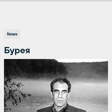
Перейти
к
содержимому
News
Бурея