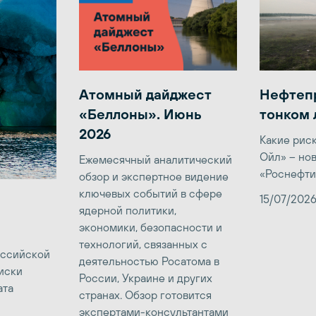
Атомный дайджест
Нефтеп
«Беллоны». Июнь
тонком 
2026
Какие рис
Ойл» – но
Ежемесячный аналитический
«Роснефти
обзор и экспертное видение
ключевых событий в сфере
15/07/202
ядерной политики,
экономики, безопасности и
технологий, связанных с
оссийской
деятельностью Росатома в
иски
России, Украине и других
ата
странах. Обзор готовится
экспертами-консультантами