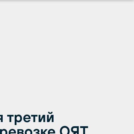
я третий
ревозке ОЯТ