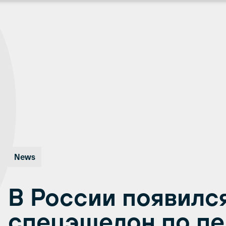
News
В России появилс
спецэшелон по пе