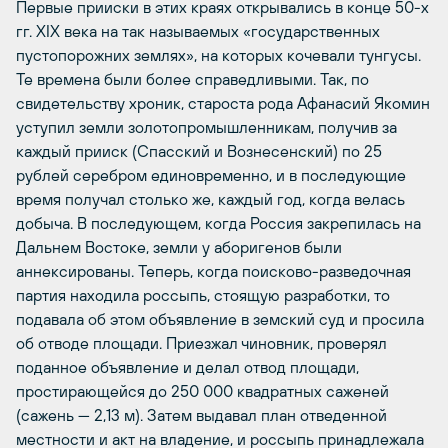
Первые прииски в этих краях открывались в конце 50-х
гг. XIX века на так называемых «государственных
пустопорожних землях», на которых кочевали тунгусы.
Те времена были более справедливыми. Так, по
свидетельству хроник, староста рода Афанасий Якомин
уступил земли золотопромышленникам, получив за
каждый прииск (Спасский и Вознесенский) по 25
рублей серебром единовременно, и в последующие
время получал столько же, каждый год, когда велась
добыча. В последующем, когда Россия закрепилась на
Дальнем Востоке, земли у аборигенов были
аннексированы. Теперь, когда поисково-разведочная
партия находила россыпь, стоящую разработки, то
подавала об этом объявление в земский суд и просила
об отводе площади. Приезжал чиновник, проверял
поданное объявление и делал отвод площади,
простирающейся до 250 000 квадратных саженей
(сажень — 2,13 м). Затем выдавал план отведенной
местности и акт на владение, и россыпь принадлежала