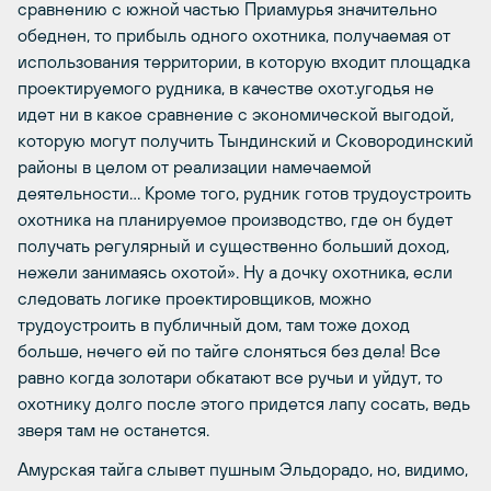
сравнению с южной частью Приамурья значительно
обеднен, то прибыль одного охотника, получаемая от
использования территории, в которую входит площадка
проектируемого рудника, в качестве охот.угодья не
идет ни в какое сравнение с экономической выгодой,
которую могут получить Тындинский и Сковородинский
районы в целом от реализации намечаемой
деятельности… Кроме того, рудник готов трудоустроить
охотника на планируемое производство, где он будет
получать регулярный и существенно больший доход,
нежели занимаясь охотой». Ну а дочку охотника, если
следовать логике проектировщиков, можно
трудоустроить в публичный дом, там тоже доход
больше, нечего ей по тайге слоняться без дела! Все
равно когда золотари обкатают все ручьи и уйдут, то
охотнику долго после этого придется лапу сосать, ведь
зверя там не останется.
Амурская тайга слывет пушным Эльдорадо, но, видимо,