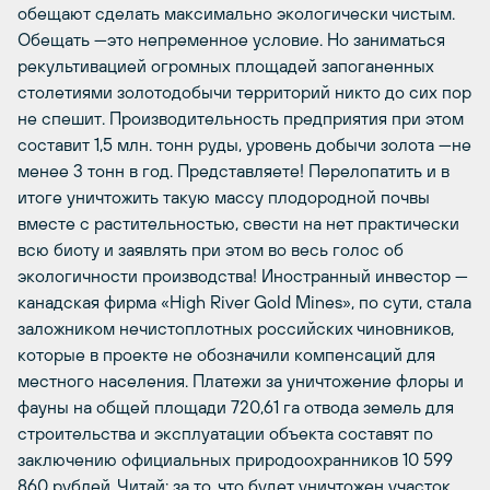
обещают сделать максимально экологически чистым.
Обещать —это непременное условие. Но заниматься
рекультивацией огромных площадей запоганенных
столетиями золотодобычи территорий никто до сих пор
не спешит. Производительность предприятия при этом
составит 1,5 млн. тонн руды, уровень добычи золота —не
менее 3 тонн в год. Представляете! Перелопатить и в
итоге уничтожить такую массу плодородной почвы
вместе с растительностью, свести на нет практически
всю биоту и заявлять при этом во весь голос об
экологичности производства! Иностранный инвестор —
канадская фирма «High River Gold Mines», по сути, стала
заложником нечистоплотных российских чиновников,
которые в проекте не обозначили компенсаций для
местного населения. Платежи за уничтожение флоры и
фауны на общей площади 720,61 га отвода земель для
строительства и эксплуатации объекта составят по
заключению официальных природоохранников 10 599
860 рублей. Читай: за то, что будет уничтожен участок