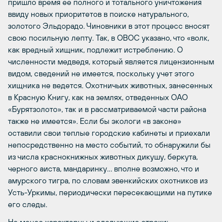
пришло время ее полного и тотального уничтожения
ввиду новых приоритетов в поиске натурального,
золотого Эльдорадо. Чиновники в этот процесс вносят
свою посильную лепту. Так, в ОВОС указано, что «волк,
как вредный хищник, подлежит истреблению. О
численности медведя, который является лицензионным
видом, сведений не имеется, поскольку учет этого
хищника не ведется. Охотничьих животных, занесенных
в Красную Книгу, как на землях, отведенных ОАО
«Бурятзолото», так и в рассматриваемой части района
также не имеется». Если бы экологи «в законе»
оставили свои теплые городские кабинеты и приехали
непосредственно на место событий, то обнаружили бы
из числа краснокнижных животных дикушу, беркута,
черного аиста, мандаринку… вполне возможно, что и
амурского тигра, по словам эвенкийских охотников из
Усть-Уркимы, периодически пересекающими на путике
его следы.
Не менее характерны и следующие строки: