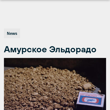
Перейти
к
содержимому
News
Амурское Эльдорадо