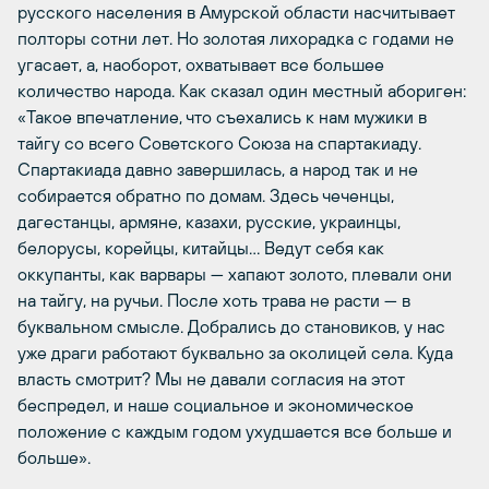
русского населения в Амурской области насчитывает
полторы сотни лет. Но золотая лихорадка с годами не
угасает, а, наоборот, охватывает все большее
количество народа. Как сказал один местный абориген:
«Такое впечатление, что съехались к нам мужики в
тайгу со всего Советского Союза на спартакиаду.
Спартакиада давно завершилась, а народ так и не
собирается обратно по домам. Здесь чеченцы,
дагестанцы, армяне, казахи, русские, украинцы,
белорусы, корейцы, китайцы… Ведут себя как
оккупанты, как варвары — хапают золото, плевали они
на тайгу, на ручьи. После хоть трава не расти — в
буквальном смысле. Добрались до становиков, у нас
уже драги работают буквально за околицей села. Куда
власть смотрит? Мы не давали согласия на этот
беспредел, и наше социальное и экономическое
положение с каждым годом ухудшается все больше и
больше».