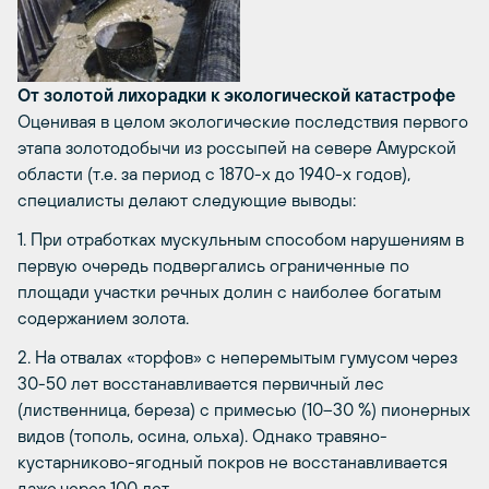
От золотой лихорадки к экологической катастрофе
Оценивая в целом экологические последствия первого
этапа золотодобычи из россыпей на севере Амурской
области (т.е. за период с 1870-х до 1940-х годов),
специалисты делают следующие выводы:
1. При отработках мускульным способом нарушениям в
первую очередь подвергались ограниченные по
площади участки речных долин с наиболее богатым
содержанием золота.
2. На отвалах «торфов» с неперемытым гумусом через
30-50 лет восстанавливается первичный лес
(лиственница, береза) с примесью (10–30 %) пионерных
видов (тополь, осина, ольха). Однако травяно-
кустарниково-ягодный покров не восстанавливается
даже через 100 лет.