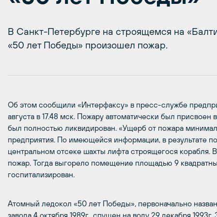
В Санкт-Петербурге на строящемся на «Балт
«50 лет Победы» произошел пожар.
Об этом сообщили «Интерфаксу» в пресс-службе предпри
августа в 17.48 мск. Пожару автоматически был присвоен в
был полностью ликвидирован. «Ущерб от пожара минимал
предприятия. По имеющейся информации, в результате по
центральном отсеке шахты лифта строящегося корабля. В
пожар. Тогда выгорело помещение площадью 9 квадратны
госпитализирован.
Атомный ледокол «50 лет Победы», первоначально назван
завода 4 октября 1989г., спущен на воду 29 декабря 1993г