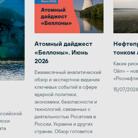
Атомный дайджест
Нефтеп
«Беллоны». Июнь
тонком 
2026
Какие рис
Ойл» – но
Ежемесячный аналитический
«Роснефти
обзор и экспертное видение
ключевых событий в сфере
15/07/202
ядерной политики,
экономики, безопасности и
технологий, связанных с
оссийской
деятельностью Росатома в
иски
России, Украине и других
ата
странах. Обзор готовится