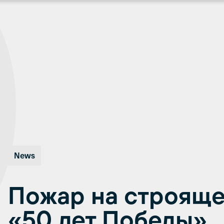
News
Пожар на строяще
«50 лет Победы»