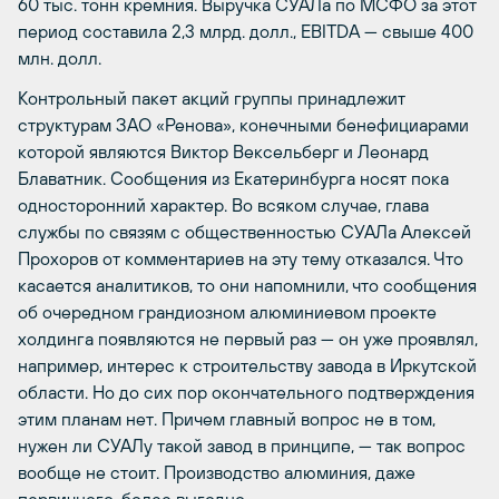
60 тыс. тонн кремния. Выручка СУАЛа по МСФО за этот
период составила 2,3 млрд. долл., EBITDA — свыше 400
млн. долл.
Контрольный пакет акций группы принадлежит
структурам ЗАО «Ренова», конечными бенефициарами
которой являются Виктор Вексельберг и Леонард
Блаватник. Сообщения из Екатеринбурга носят пока
односторонний характер. Во всяком случае, глава
службы по связям с общественностью СУАЛа Алексей
Прохоров от комментариев на эту тему отказался. Что
касается аналитиков, то они напомнили, что сообщения
об очередном грандиозном алюминиевом проекте
холдинга появляются не первый раз — он уже проявлял,
например, интерес к строительству завода в Иркутской
области. Но до сих пор окончательного подтверждения
этим планам нет. Причем главный вопрос не в том,
нужен ли СУАЛу такой завод в принципе, — так вопрос
вообще не стоит. Производство алюминия, даже
первичного, более выгодно.