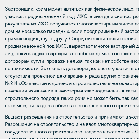
Застройщик, коим может являться как физическое лицо, 
участок, предназначенный под ИЖС, а иногда и «недостро
результате из ИЖС получается многоквартирный жилой дом
дом на несколько парадных, если предприимчивый застр
примыкающих друг к другу. С юридической точки зрения п
предназначенной под ИЖС, вырастает многоквартирный до
лиц, покупающих квартиры в подобных домах, говорить не
договорам купли-продажи нельзя, так как нет собственн
недвижимости. Заключать договоры долевого участия в с
отсутствия проектной декларации и ряда других ограни
№214 «Об участии в долевом строительстве многокварти
внесении изменений в некоторые законодательные акты 
строительного подряда также речи не может быть, так как
на землю, ни на долю объекта незавершенного строительс
Выдают разрешения на строительство и принимают в эк
Разрешения на строительство и на ввод многоквартирных
государственного строительного надзора и экспертизы С