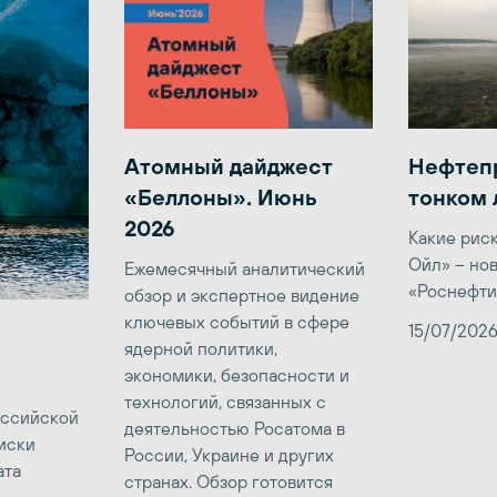
Атомный дайджест
Нефтеп
«Беллоны». Июнь
тонком 
2026
Какие рис
Ойл» – но
Ежемесячный аналитический
«Роснефти
обзор и экспертное видение
ключевых событий в сфере
15/07/202
ядерной политики,
экономики, безопасности и
технологий, связанных с
оссийской
деятельностью Росатома в
иски
России, Украине и других
ата
странах. Обзор готовится