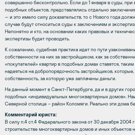
совершенно бесконтрольно. Если до 1 января в суды, при
подобных объектов, представлялись отдельно заключения
— и это имело силу доказательств, то с Нового года должн
случае будут относиться суды к заключениям и экспертиз
Непонятно и кто, на основании каких правовых и техниче
экспертизы будет проводить.
К сожалению, судебная практика идет по пути узакониван
собственности на них за застройщиком, как за собственн
«покупателей» квартир в подобных домах ставятся, таким
надеяться на добропорядочность застройщиков, которые,
собственность, за которую уже заплачены деньги.
На данный момент в Санкт-Петербурге, да и в других гор
подобных «индивидуальных многоквартирных домов». Наи
Северной столице – район Коломяги. Реально эти дома б
Комментарий юриста:
В силу п.4 ст.4 Федерального закона от 30 декабря 2004
строительстве многоквартирных домов и иных объектов