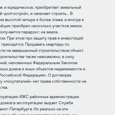
так и юридическое, приобретает земельный
й–долгострой», и начинает строить… В
 высотой четыре и более этажа, а иногда и
ойщик приобрел несколько участков земли,
олучается парадокс: на земле,
м. При этом про защиту прав и инвестиций
 приходится. Продавать квартиры по
ости на завершенный строительством объект
троительстве также невозможно, в силу
чений, наложенных Федеральным Законом
рных домов и иных объектов недвижимости и
Российской Федерации». О договорах
 у «покупателей» нет права собственности ни
тва.
сплуатацию ИЖС районные администрации.
 домов в эксплуатацию выдает Служба
анкт-Петербурга. Но реально на эти