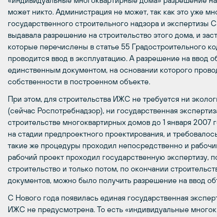
«индивидуальные многоквартирные дома» разрешение на 
может никто. Администрация не может, так как это уже м
государственного строительного надзора и экспертизы Са
выдавала разрешение на строительство этого дома, и за
которые перечислены в статье 55 Градостроительного ко
проводится ввод в эксплуатацию. А разрешение на ввод о
единственным документом, на основании которого прово
собственности в построенном объекте.
При этом, для строительства ИЖС не требуется ни эколо
(сейчас Роспотребнадзор), ни государственная эксперти
строительстве многоквартирных домов до 1 января 2007 
на стадии предпроектного проектирования, и требовалос
такие же процедуры проходил непосредственно и рабочий
рабочий проект проходил государственную экспертизу, 
строительство и только потом, по окончании строительс
документов, можно было получить разрешение на ввод об
С Нового года появилась единая государственная экспер
ИЖС не предусмотрена. То есть «индивидуальные многок