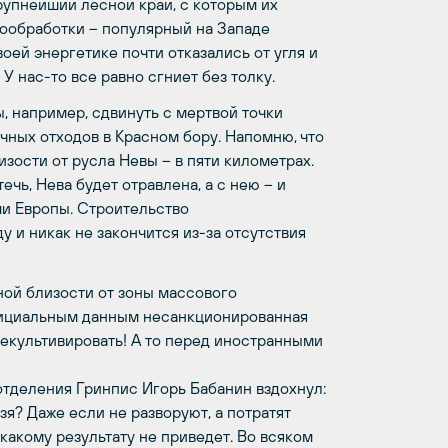
рупнейший лесной край, с которым их
вообработки – популярный на Западе
оей энергетике почти отказались от угля и
У нас-то все равно сгниет без толку.
, например, сдвинуть с мертвой точки
чных отходов в Красном бору. Напомню, что
зости от русла Невы – в пяти километрах.
ечь, Нева будет отравлена, а с нею – и
ми Европы. Строительство
 и никак не закончится из-за отсутствия
ной близости от зоны массового
фициальным данным несанкционированная
 рекультивировать! А то перед иностранными
отделения Гринпис Игорь Бабанин вздохнул:
зя? Даже если не разворуют, а потратят
 какому результату не приведет. Во всяком