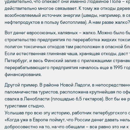
удивительно, что опекают они именно Лодейное Поле – к
действительно многое связывает. К тому же отходы дере
возобновляемый источник энергии (шведы, например, в св
нефтепродуктов в пользу биотоплива). А нам разве жалко? 
Вот денег евросоюзных, халявных – жалко. Можно было бы
строительство предприятия по переработке жидких токси
полигон токсичных отходов там расположен в опасной бли
Если естественная глиняная чаша, хранящая отходы, даст т
Петербург, и весь Финский залив с прилежащими страна
перерабатывающего предприятия началось еще в 1995 году
финансирования.
Другой пример. В районе Новой Ладоги, в непосредствен
паломничества туристов, расположена крупнейшая по о
свалка в Ленобласти (площадью 6,5 гектаров). Вот бы ее
туристами стыдно.
Услышав про всю эту историю, работник петербургского 
«Когда уже в Европе поймут, что России денег давать нель
добросовестно на то, на что обещали – все равно это ни к