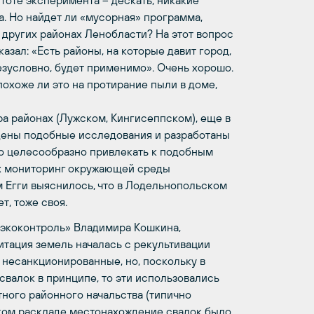
стоте эксперимента – дескать, никакие
а. Но найдет ли «мусорная» программа,
 других районах Ленобласти? На этот вопрос
азал: «Есть районы, на которые давит город,
езусловно, будет применимо». Очень хорошо.
 похоже ли это на протирание пыли в доме,
ра районах (Лужском, Кингисеппском), еще в
дены подобные исследования и разработаны
ко целесообразно привлекать к подобным
их мониторинг окружающей среды
 Егги выяснилось, что в Лодельнопольском
, тоже своя.
лэкоконтроль» Владимира Кошкина,
итация земель началась с рекультивации
– несанкционированные, но, поскольку в
валок в принципе, то эти использовались
тного районного начальства (типично
таком раскладе местонахождение свалок было