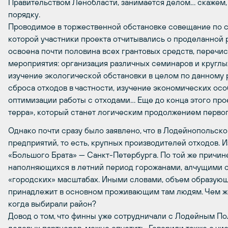
Правительством Ленобласти, занимается делом… скажем,
порядку.
Проводимое в торжественной обстановке совещание по с
которой участники проекта отчитывались о проделанной ра
освоена почти половина всех грантовых средств, переч
мероприятия: организация различных семинаров и круглых
изучение экологической обстановки в целом по данному
сброса отходов в частности, изучение экономических ос
оптимизации работы с отходами… Еще до конца этого пр
терра», который станет логическим продолжением первог
Однако почти сразу было заявлено, что в Лодейнопольс
предприятий, то есть, крупных производителей отходов. И
«Большого Брата» — Санкт-Петербурга. По той же причин
наполняющихся в летний период горожанами, алчущими 
«городских» масштабах. Иными словами, объем образующ
принадлежит в основном проживающим там людям. Чем же
когда выбирали район?
Довод о том, что финны уже сотрудничали с Лодейным По