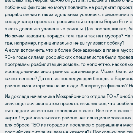
деловых партнеров, можно опустить. Говорили также о чи
побочные факторы не могут повлиять на результат проект
разработанная в таких идеальных условиях, применение в
координатор проекта с российской стороны Борис Егги ск
а есть довольно удаленные районы. Для последних это, б
Но зачем наводить порядок там, где и так нет мусора? Не
где, например, принципиально не выгуливают собаку?
А если вспомнить, что в более безнадежных в плане мусо
90-е годы силами российских специалистов были прове
программы реабилитации земель, то непонятно, насколь
исследованиям иностранные организации. Может быть, 
качественнее? Да нет, из последующей беседы с Борисом
районе «мониторили» наши люди. Аппаратура финская? Нет
Из доклада начальника Межрайонного отдела ГО «Леноб
являющегося экспертом проекта, выяснилось, что реабил
пятнадцати известных городских свалок. Все эти свалки 
черте Лодейнопольского района нет санкционированных с
для сброса ТБО из городов и поселков с разрешения мес
российская ситуация, вам не кажется?). Поскольку при 