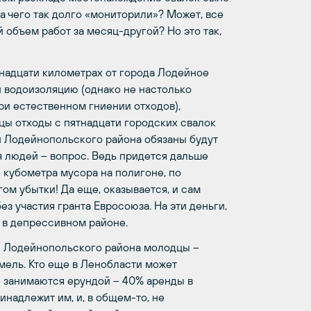
 а чего так долго «мониторили»? Может, все
объем работ за месяц-другой? Но это так,
надцати километрах от города Лодейное
 водоизоляцию (однако не настолько
и естественном гниении отходов),
ы отходы с пятнадцати городских свалок
ли Лодейнопольского района обязаны будут
я людей – вопрос. Ведь придется дальше
е кубометра мусора на полигоне, по
ом убытки! Да еще, оказывается, и сам
з участия гранта Евросоюза. На эти деньги,
 в депрессивном районе.
ли Лодейнопольского района молодцы –
мель. Кто еще в Ленобласти может
 занимаются ерундой – 40% аренды в
адлежит им, и, в общем-то, не