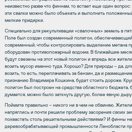
неизвестно разве что финнам, то встает еще один вопрос:
эти свалки можно было объехать и выполнить положенный 
мелкие придирки.
Специально для рекультивации «свалочных» земель в пят
Поле был создан современный полигон, обеспечивающий
современный, чтобы контролировать выделение метана пр
оборудован противопожарный водоем. В ближайшие месяц
будут свезены на этот новый полигон и впредь все жите
возить мусор именно туда. Хорошо? Для природы – да, дл
возить, то есть, переплачивать за бензин, да и размещени
признанию Владимира Кошкина, будет стоить дороже. Круг
полигон был построен на средства областного бюджета, бе
думается, можно было заткнуть другую, более явную дыру
Поймите правильно – никого ни в чем не обвиняю. Жите
напряглись и почти решили проблему засорения своих зе
похвастать столь решительными действиями? И финны не
деревообрабатывающей промышленности Ленобласти прин