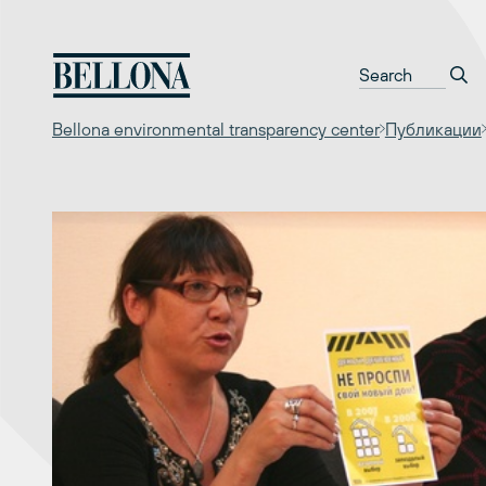
Перейти
к
содержимому
Bellona environmental transparency center
Публикации