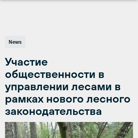
Перейти
к
содержимому
News
Участие
общественности в
управлении лесами в
рамках нового лесного
законодательства