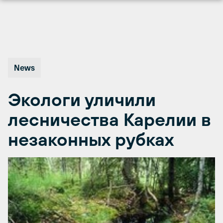
Перейти
к
содержимому
News
Экологи уличили
лесничества Карелии в
незаконных рубках