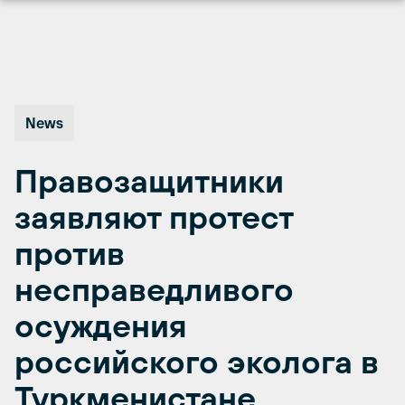
Перейти
к
содержимому
News
Правозащитники
заявляют протест
против
несправедливого
осуждения
российского эколога в
Туркменистане