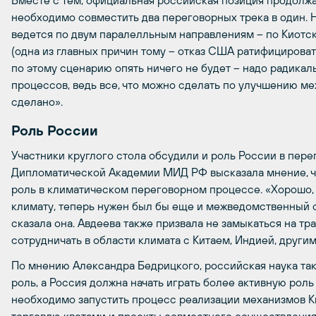
Вместе с тем, официальная российская позиция продолжа
необходимо совместить два переговорных трека в один.
ведется по двум паралелльным направлениям – по Киотс
(одна из главных причин тому – отказ США ратифицировать
по этому сценарию опять ничего не будет – надо радика
процессов, ведь все, что можно сделать по улучшению ме
сделано».
Роль России
Участники круглого стола обсудили и роль России в пере
Дипломатической Академии МИД РФ высказала мнение, чт
роль в климатическом переговорном процессе. «Хорошо, 
климату, теперь нужен был бы еще и межведомственный 
сказала она. Авдеева также призвала не замыкаться на т
сотрудничать в области климата с Китаем, Индией, други
По мнению Александра Бедрицкого, российская наука т
роль, а Россия должна начать играть более активную роль
необходимо запустить процесс реализации механизмов Ки