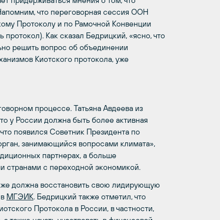
ет придерживаться мнения о том, что
 Напомним, что переговорная сессия ООН
кому Протоколу и по Рамочной Конвенции
 протокол). Как сказал Бедрицкий, «ясно, что
льно решить вопрос об объединении
ханизмов Киотского протокола, уже
говорном процессе. Татьяна Авдеева из
о у России должна быть более активная
что появился Советник Президента по
орган, занимающийся вопросами климата»,
радиционных партнерах, а больше
ми странами с переходной экономикой.
акже должна восстановить свою лидирующую
 в
МГЭИК
. Бедрицкий также отметил, что
отского Протокола в России, в частности,