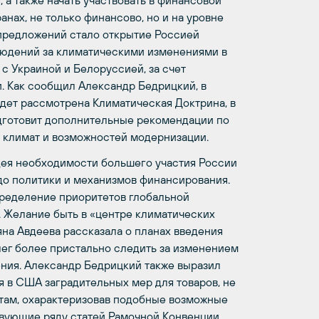
а также начать участвовать в финансовой
нах, не только финансово, но и на уровне
 предложений стало открытие Россией
блюдений за климатическими изменениями в
 с Украиной и Белоруссией, за счет
. Как сообщил Александр Бедрицкий, в
дет рассмотрена Климатическая Доктрина, в
дготовит дополнительные рекомендации по
 климат и возможностей модернизации.
дея необходимости большего участия России
, до политики и механизмов финансирования.
пределение приоритетов глобальной
. Желание быть в «центре климатических
яна Авдеева рассказала о планах введения
лег более пристально следить за изменением
ния. Александр Бедрицкий также выразил
 в США заградительных мер для товаров, не
ам, охарактеризовав подобные возможные
твующие ряду статей Рамочной Конвенции.