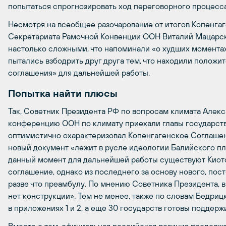
попытаться спрогнозировать ход переговорного процесс
Несмотря на всеобщее разочарование от итогов Копенга
Секретариата Рамочной Конвенции ООН Виталий Мацарск
настолько сложными, что напоминали «о худших моментах
пытались взбодрить друг друга тем, что находили полож
соглашения» для дальнейшей работы.
Попытка найти плюсы
Так, Советник Президента РФ по вопросам климата Алекс
конференцию ООН по климату приехали главы государств 
оптимистично охарактеризовал Копенгагенское Соглашени
новый документ «лежит в русле идеологии Балийского пл
данный момент для дальнейшей работы существуют Киот
соглашение, однако из последнего за основу нового, пос
разве что преамбулу. По мнению Советника Президента, в
нет конструкции». Тем не менее, также по словам Бедриц
в приложениях 1 и 2, а еще 30 государств готовы поддерж