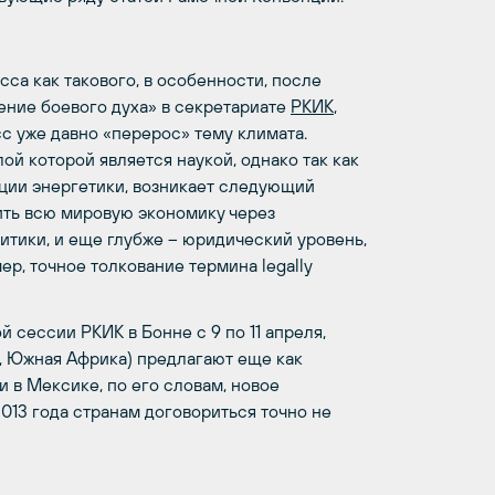
са как такового, в особенности, после
ение боевого духа» в секретариате
РКИК
,
с уже давно «перерос» тему климата.
ой которой является наукой, однако так как
ации энергетики, возникает следующий
ить всю мировую экономику через
литики, и еще глубже – юридический уровень,
р, точное толкование термина legally
сессии РКИК в Бонне с 9 по 11 апреля,
й, Южная Африка) предлагают еще как
 в Мексике, по его словам, новое
2013 года странам договориться точно не