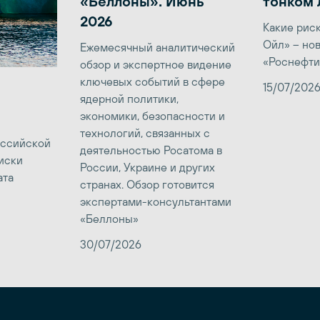
«Беллоны». Июнь
тонком 
2026
Какие рис
Ойл» – но
Ежемесячный аналитический
«Роснефти
обзор и экспертное видение
ключевых событий в сфере
15/07/202
ядерной политики,
экономики, безопасности и
технологий, связанных с
оссийской
деятельностью Росатома в
иски
России, Украине и других
ата
странах. Обзор готовится
экспертами-консультантами
«Беллоны»
30/07/2026