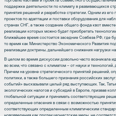
торговлю квотами и проекты совместного осуществления, 
поддержке деятельности по климату в развивающихся стра
принятия решений и разработке стратегии. Одним из его
проектов по адаптации и поставки оборудования для на
странах СНГ, а также создание общего фонда квот вместе
реализации которых можно будет приобретать технологии
ближайшее время состоится заседние Совбеза РФ, где бу
то время как Министерство Экономического Развития по
реализации доктрины, дальнейшего снижения нагрузки на
В целом во время дискуссии довольно часто возникала и
во всем, что связано с климатом – от науки и технологий
Причем на уровне стратегического принятий решений, о
политики, а также большего признания российских заслуг
событий» высказывали целый ряд выступающих. Так, Тать
экологических налогов и субсидий в Европе, призвав кол
глобальной ситуации и принимать соответствующие реше
определенные опасения в связи с возможностью принятия
соответствующих определенным климатическим стандарт
нововведения как протекционистские меры, не соответс