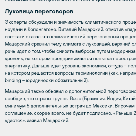
Луковица переговоров
Эксперты обсуждали и значимость климатического процес
неудачи в Копенгагене. Виталий Мацарский, отметив «пад
все-таки сказал, что климатический переговорный процес
Мацарский сравнил тему климата с луковицей, верхний сл
речь идет о том, чтобы снизить выбросы путем модерниз
уровень, на котором предпринимается попытка перестро
энергетику. Дальше идет уровень экономики, оттуда – по
на котором решаются вопросы терминологии (как, наприме
binding – юридически обязательный).
Мацарский также объявил о дополнительной переговорной 
сообщив, что страны группы Basic (Бразилия, Индия, Кита
минимум 5 дополнительных встреч до Мексики. Впрочем и
соглашение, скорее всего, не будет подписано. «Раньше 
удастся», заявил Мацарский.