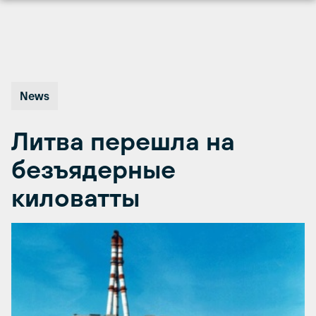
Перейти
к
содержимому
News
Литва перешла на
безъядерные
киловатты