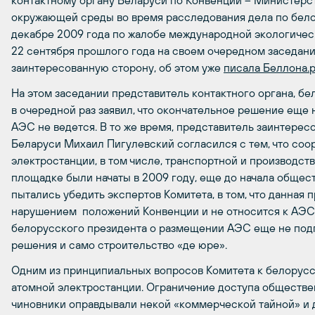
контактному органу Беларуси по Конвенции – Министерс
окружающей среды во время расследования дела по бело
декабре 2009 года по жалобе международной экологичес
22 сентября прошлого года на своем очередном заседан
заинтересованную сторону, об этом уже
писала Беллона.
На этом заседании представитель контактного органа, 
в очередной раз заявил, что окончательное решение еще 
АЭС не ведется. В то же время, представитель заинтере
Беларуси Михаил Пигулевский согласился с тем, что со
электростанции, в том числе, транспортной и производст
площадке были начаты в 2009 году, еще до начала обще
пытались убедить экспертов Комитета, в том, что данная 
нарушением положений Конвенции и не относится к АЭС. И
белорусского президента о размещении АЭС еще не под
решения и само строительство «де юре».
Одним из принципиальных вопросов Комитета к белорусс
атомной электростанции. Ограничение доступа обществ
чиновники оправдывали некой «коммерческой тайной» и