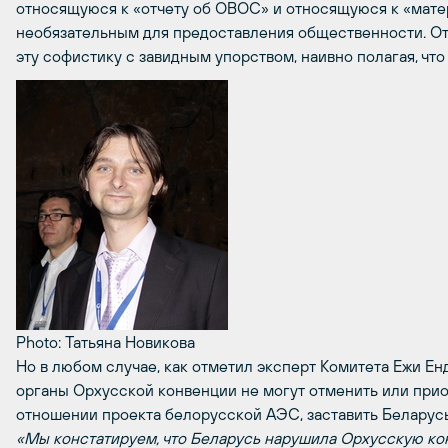
относящуюся к «отчету об ОВОС» и относящуюся к «мате
необязательным для предоставления общественности. О
эту софистику с завидным упорством, наивно полагая, что
Photo: Татьяна Новикова
Но в любом случае, как отметил эксперт Комитета Ежи Ен
органы Орхусской конвенции не могут отменить или при
отношении проекта белорусской АЭС, заставить Беларусь
«Мы констатируем, что Беларусь нарушила Орхусскую кон