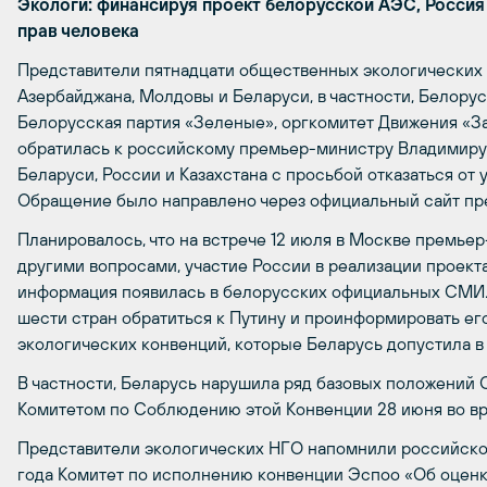
Экологи: финансируя проект белорусской АЭС, Россия
прав человека
Представители пятнадцати общественных экологических о
Азербайджана, Молдовы и Беларуси, в частности, Белор
Белорусская партия «Зеленые», оргкомитет Движения «З
обратилась к российскому премьер-министру Владимиру 
Беларуси, России и Казахстана с просьбой отказаться от
Обращение было направлено через официальный сайт пр
Планировалось, что на встрече 12 июля в Москве премьер
другими вопросами, участие России в реализации проект
информация появилась в белорусских официальных СМИ.
шести стран обратиться к Путину и проинформировать е
экологических конвенций, которые Беларусь допустила в
В частности, Беларусь нарушила ряд базовых положений 
Комитетом по Соблюдению этой Конвенции 28 июня во вр
Представители экологических НГО напомнили российском
года Комитет по исполнению конвенции Эспоо «Об оценк