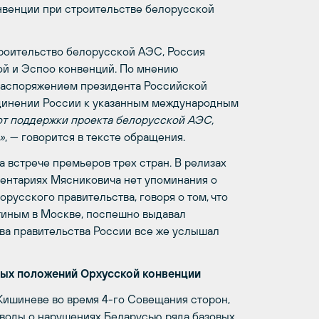
нвенции при строительстве белорусской
троительство белорусской АЭС, Россия
ой и Эспоо конвенций. По мнению
 распоряжением президента Российской
динении России к указанным международным
 от поддержки проекта белорусской АЭС,
»
, — говорится в тексте обращения.
 встрече премьеров трех стран. В релизах
ментариях Мясниковича нет упоминания о
русского правительства, говоря о том, что
утиным в Москве, поспешно выдавал
ава правительства России все же услышал
вых положений Орхусской конвенции
 Кишиневе во время 4-го Совещания сторон,
воды о нарушениях Беларусью ряда базовых