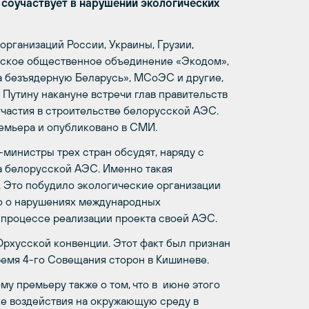
 соучаствует в нарушении экологических
рганизаций России, Украины, Грузии,
усское общественное объединение «Экодом»,
а безъядерную Беларусь», МСоЭС и другие,
Путину накануне встречи глав правительств
 участия в строительстве белорусской АЭС.
емьера и опубликовано в СМИ.
-министры трех стран обсудят, наряду с
а белорусской АЭС. Именно такая
 Это побудило экологические организации
го о нарушениях международных
 процессе реализации проекта своей АЭС.
Орхусской конвенции. Этот факт был признан
емя 4-го Совещания сторон в Кишиневе.
у премьеру также о том, что в июне этого
е воздействия на окружающую среду в