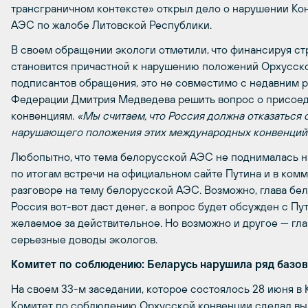
трансграничном контексте» открыл дело о нарушении Ко
АЭС по жалобе Литовской Республики.
В своем обращении экологи отметили, что финансируя с
становится причастной к нарушению положений Орхусск
подписантов обращения, это не совместимо с недавним
Федерации Дмитрия Медведева решить вопрос о присое
конвенциям.
«Мы считаем, что Россия должна отказаться
нарушающего положения этих международных конвенций
Любопытно, что тема белорусской АЭС не поднималась на
по итогам встречи на официальном сайте Путина и в ком
разговоре на тему белорусской АЭС. Возможно, глава бело
Россия вот-вот даст денег, а вопрос будет обсужден с П
желаемое за действительное. Но возможно и другое — гл
серьезные доводы экологов.
Комитет по соблюдению: Беларусь нарушила ряд базо
На своем 33-м заседании, которое состоялось 28 июня в
Комитет по соблюдению Орхусской конвенции сделал вы