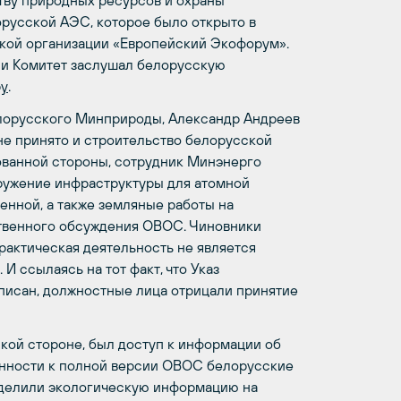
тву природных ресурсов и охраны
русской АЭС, которое было открыто в
кой организации «Европейский Экофорум».
ии Комитет заслушал белорусскую
ру
.
белорусского Минприроды, Александр Андреев
не принято и строительство белорусской
сованной стороны, сотрудник Минэнерго
оружение инфраструктуры для атомной
венной, а также земляные работы на
ственного обсуждения ОВОС. Чиновники
практическая деятельность не является
 ссылаясь на тот факт, что Указ
писан, должностные лица отрицали принятие
кой стороне, был доступ к информации об
енности к полной версии ОВОС белорусские
 делили экологическую информацию на