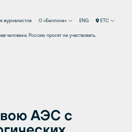
я журналистов
О «Беллоне»
ENG
ETC
в человека. Россию просят не участвовать.
свою АЭС с
огических