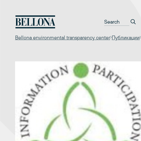
Перейти
к
содержимому
Bellona environmental transparency center
Публикации