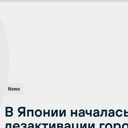
News
В Японии началас
дезактивации гор