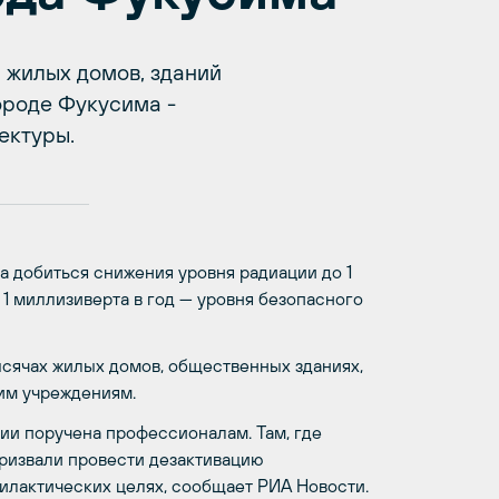
 жилых домов, зданий
ороде Фукусима -
ектуры.
а добиться снижения уровня радиации до 1
е 1 миллизиверта в год — уровня безопасного
тысячах жилых домов, общественных зданиях,
ким учреждениям.
ии поручена профессионалам. Там, где
призвали провести дезактивацию
лактических целях, сообщает РИА Новости.