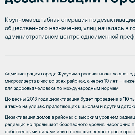
Крупномасштабная операция по дезактивации
общественного назначения, улиц началась в г
административном центре одноименной преф
Администрация города Фукусима рассчитывает за два год
микрозиверта в час во всех районах, а через 10 лет — ниж
для здоровья человека по международным нормам.
До весны 2013 года дезактивация будет проведена в 110 
а также на улицах, прилегающих к школам и другим детс
Дезактивация домов в районах с высоким уровнем радиац
радиация не превышает безопасного уровня, население 
собственными силами или с помощью волонтеров в профи