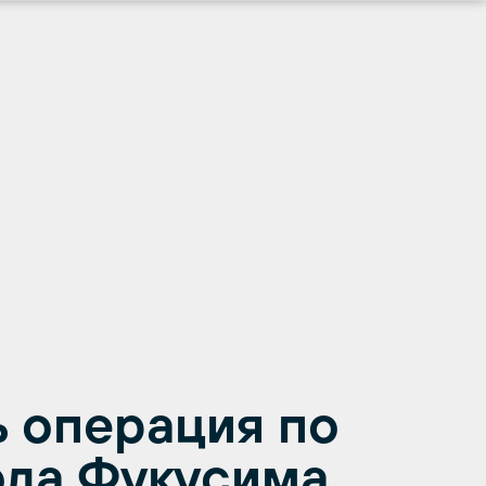
ь операция по
ода Фукусима