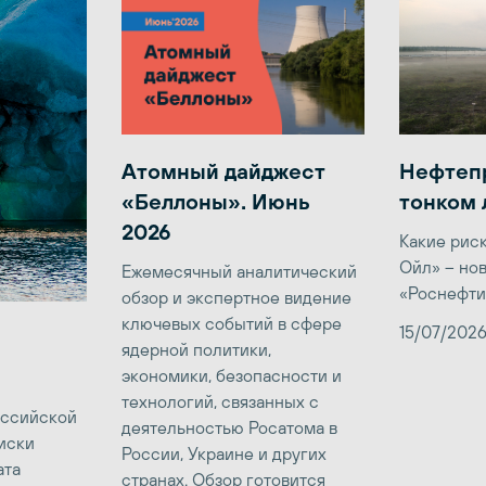
Атомный дайджест
Нефтеп
«Беллоны». Июнь
тонком 
2026
Какие рис
Ойл» – но
Ежемесячный аналитический
«Роснефти
обзор и экспертное видение
ключевых событий в сфере
15/07/202
ядерной политики,
экономики, безопасности и
технологий, связанных с
оссийской
деятельностью Росатома в
иски
России, Украине и других
ата
странах. Обзор готовится