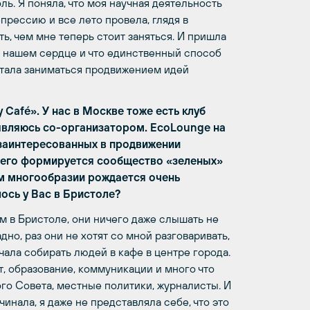
ль. Я поняла, что моя научная деятельность
епрессию и все лето провела, глядя в
ь, чем мне теперь стоит заняться. И пришла
т в нашем сердце и что единственный способ
 стала заниматься продвижением идей
y Café». У нас в Москве тоже есть клуб
 являюсь со-организатором. EcoLounge на
 заинтересованных в продвижении
 него формируется сообщество «зеленых»
ом многообразии рождается очень
лось у Вас в Бристоле?
м в Бристоле, они ничего даже слышать не
дно, раз они не хотят со мной разговаривать,
чала собирать людей в кафе в центре города.
, образование, коммуникации и много что
го Совета, местные политики, журналисты. И
инала, я даже не представляла себе, что это