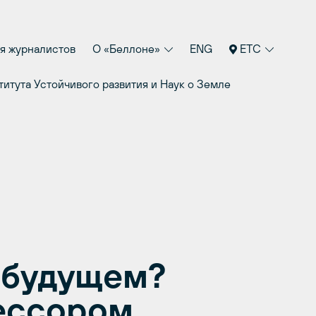
я журналистов
О «Беллоне»
ENG
ETC
итута Устойчивого развития и Наук о Земле
в будущем?
ессором