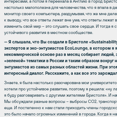
интересами, а потом я переехала в Англию в город Бристо
настолько малополезна для человечества, что я впала в д
монитор своего компьютера, раздумывая, что же мне делат
к выводу, что все ответы лежат вне ума, что ответы лежа
изменить свой мир – это слушать свое сердце. И тогда я
устойчивого развития в местном сообществе.
— Я слышала, что Вы создали в Бристоле «Sustainabilit
экспертов и эко-энтузиастов EcoLounge, в котором я
некоммерческой основе раз в месяц собирает людей,
«зеленой» тематики в России и таким образом вокруг
энтузиастов из самых разных областей жизни. При эт
интересный диалог. Расскажите, а как все это зарожда
Знаете, я была настолько разочарована мои университето
хотели про устойчивое развитие, поэтому я решила: «ну ла
я буду разговаривать с другими жителями Бристоля». И на
Мы обсуждали разные вопросы – выбросы CO2, транспорт
еще. И постепенно к нам стали приходить члены городско
это было начало огромных изменений в городе. Когда я нач