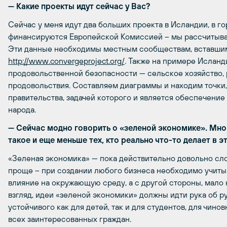
— Какие проекты идут сейчас у Вас?
Сейчас у меня идут два больших проекта в Исландии, в г
финансируются Европейской Комиссией – мы рассчитыва
Эти данные необходимы местным сообществам, вставшим 
http://www.convergeproject.org/
. Также на примере Исланд
продовольственной безопасности — сельское хозяйство,
продовольствия. Составляем диаграммы и находим точки
правительства, задачей которого и является обеспечени
народа.
— Сейчас модно говорить о «зеленой экономике». Мног
такое и еще меньше тех, кто реально что-то делает в эт
«Зеленая экономика» — пока действительно довольно сло
проще – при создании любого бизнеса необходимо учиты
влияние на окружающую среду, а с другой стороны, мало к
взгляд, идеи «зеленой экономики» должны идти рука об р
устойчивого как для детей, так и для студентов, для чин
всех заинтересованных граждан.