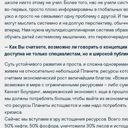
школе никто этому не учил. Более того, нас не учили с
во-первых, просто плохо информированы в глобальных воп
узко и просто не связывают одну проблему с другой. И т
могут мыслить системно и на долгую перспективу, обычн
вперед. Нам нужна мультидисциплинарная система образо
обучать детей системному мышлению, это первоочередная
— Как Вы считаете, возможно ли говорить о концепции
доступна не только специалистам, но и широкой публи
Суть устойчивого развития и проста, и сложна одновремен
живем на относительно небольшой Планете, ресурсы кото
считаем экономический рост величайшим благом. «Всякий,
возможен в мире с ограниченными ресурсами – либо сум
Кеннет Боулдинг, американский экономист, еще в прошлом
мы должны потреблять больше, чтобы выйти из экономичес
что ресурсы Планеты истощаются и нам надо потреблять 
кризиса.
Сейчас мы вступаем в эру истощения ресурсов. Всего ли
50% нефти, 50% фосфора, уничтожили 30% лесов и истощ