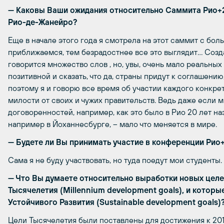
— Каковы Ваши ожидания относительно Саммита Рио+20
Рио-де-Жанейро?
Еще в начале этого года я смотрела на этот саммит с бо
приближаемся, тем безрадостнее все это выглядит… Соз
говорится множество слов , но, увы, очень мало реальны
позитивной и сказать, что да, страны придут к соглашению
поэтому я и говорю все время об участии каждого конкретн
милости от своих и чужих правительств. Ведь даже если
договоренностей, например, как это было в Рио 20 лет наз
например в Йоханнесбурге, – мало что меняется в мире.
— Будете ли Вы принимать участие в конференции Рио
Сама я не буду участвовать, но туда поедут мои студенты.
— Что Вы думаете относительно выработки новых целе
Тысячелетия (Millennium development goals), и котор
Устойчивого Развития (Sustainable development goals)
Цели Тысячелетия были поставлены для достижения к 2015