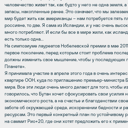
человечество живет так, как будто у него не одна земля, 
запасы, накопленные ранее. Это означает, что мы залеза
мир будет жить как американцы – нам потребуется пять пл
россияне, то две. Я сама из Исландии, и у нас очень выс
много потребляют. И если бы все в мире жили, как исланд
есть только одна…
На симпозиуме лауреатов Нобелевской премии в мае 2011
первое поколение, перед которым стоит проблема после
должны изменить свое мышление, чтобы у последующих п
Планете».
Я принимала участие в апреле этого года в очень интере
квартире ООН, куда по приглашению премьер-министра Б
мира. Все эти люди очень много делают для того, чтобы 
говорилось, что Бутан хочет сфокусировать свои усилия 
экономического роста, а на счастье и благоденствии свое
заботе об окружающей среде, искоренении бедности и р
ресурсам. Это первый конкретный план по устойчивому р
на саммит Рио+20, где они хотят предложить его к прим