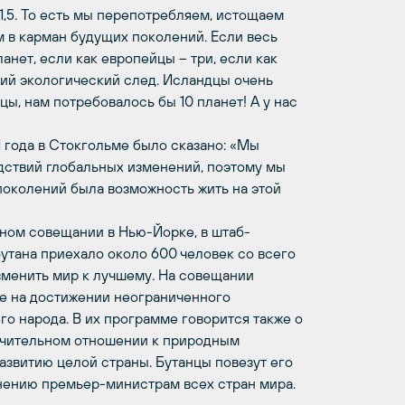
а 1,5. То есть мы перепотребляем, истощаем
ем в карман будущих поколений. Если весь
анет, если как европейцы – три, если как
окий экологический след. Исландцы очень
цы, нам потребовалось бы 10 планет! А у нас
 года в Стокгольме было сказано: «Мы
дствий глобальных изменений, поэтому мы
околений была возможность жить на этой
сном совещании в Нью-Йорке, в штаб-
утана приехало около 600 человек со всего
изменить мир к лучшему. На совещании
не на достижении неограниченного
го народа. В их программе говорится также о
ачительном отношении к природным
азвитию целой страны. Бутанцы повезут его
енению премьер-министрам всех стран мира.