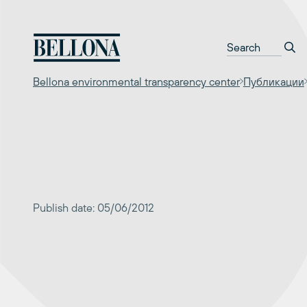
Перейти
к
содержимому
Bellona environmental transparency center
Публикации
Publish date: 05/06/2012