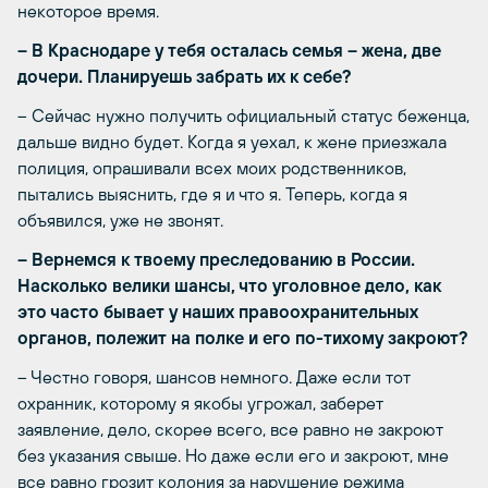
некоторое время.
– В Краснодаре у тебя осталась семья – жена, две
дочери. Планируешь забрать их к себе?
– Сейчас нужно получить официальный статус беженца,
дальше видно будет. Когда я уехал, к жене приезжала
полиция, опрашивали всех моих родственников,
пытались выяснить, где я и что я. Теперь, когда я
объявился, уже не звонят.
– Вернемся к твоему преследованию в России.
Насколько велики шансы, что уголовное дело, как
это часто бывает у наших правоохранительных
органов, полежит на полке и его по-тихому закроют?
– Честно говоря, шансов немного. Даже если тот
охранник, которому я якобы угрожал, заберет
заявление, дело, скорее всего, все равно не закроют
без указания свыше. Но даже если его и закроют, мне
все равно грозит колония за нарушение режима