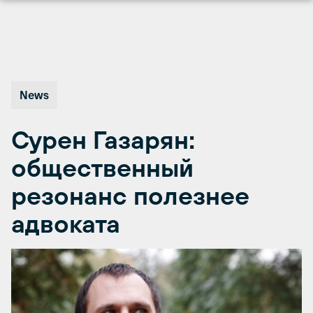
Перейти
к
содержимому
News
Сурен Газарян:
общественный
резонанс полезнее
адвоката