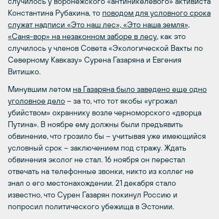
случилось у воронежского «антиникелевого» активиста
Константина Рубахина, то
поводом для условного срока
служат надписи «Это наш лес», «Это наша земля»,
«Саня-вор» на незаконном заборе в лесу
, как это
случилось у членов Совета «Экологической Вахты по
Северному Кавказу» Сурена Газаряна и Евгения
Витишко.
Минувшим летом
на Газаряна было заведено еще одно
уголовное дело
– за то, что тот якобы «угрожал
убийством» охраннику возле черноморского «дворца
Путина». В ноябре ему должны были предъявить
обвинение, что грозило бы – учитывая уже имеющийся
условный срок – заключением под стражу. Ждать
обвинения эколог не стал. 16 ноября он перестал
отвечать на телефонные звонки, никто из коллег не
знал о его местонахождении. 21 декабря стало
известно, что Сурен Газарян покинул Россию и
попросил политического убежища в Эстонии.