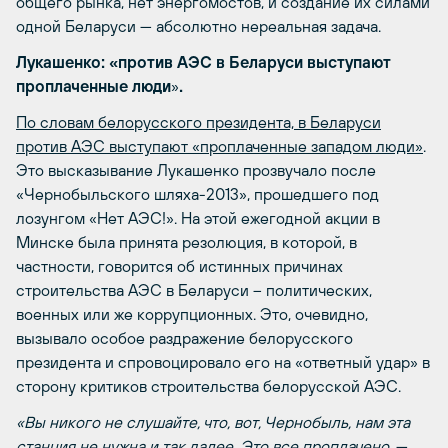
общего рынка, нет энергомостов, и создание их силами
одной Беларуси — абсолютно нереальная задача.
Лукашенко:
«
против АЭС в Беларуси выступают
проплаченные люди
»
.
По словам белорусского президента, в Беларуси
против АЭС выступают «проплаченные западом люди»
.
Это высказывание Лукашенко прозвучало после
«Чернобыльского шляха-2013», прошедшего под
лозунгом «Нет АЭС!». На этой ежегодной акции в
Минске была принята резолюция, в которой, в
частности, говорится об истинных причинах
строительства АЭС в Беларуси – политических,
военных или же коррупционных. Это, очевидно,
вызывало особое раздражение белорусского
президента и спровоцировало его на «ответный удар» в
сторону критиков строительства белорусской АЭС.
«Вы никого не слушайте, что, вот, Чернобыль, нам эта
станция не нужна и так далее. Это все проплачено,
—