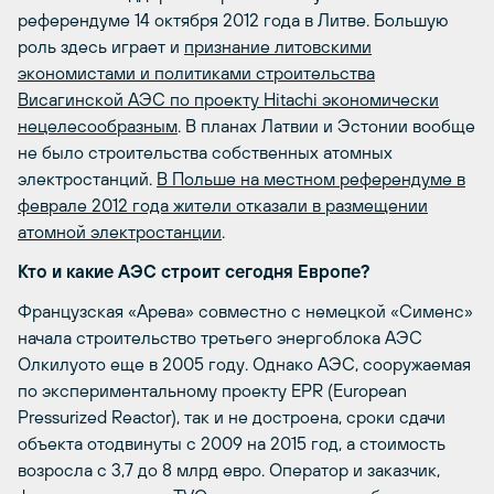
референдуме 14 октября 2012 года в Литве. Большую
роль здесь играет и
признание литовскими
экономистами и политиками строительства
Висагинской АЭС по проекту Hitachi экономически
нецелесообразным
. В планах Латвии и Эстонии вообще
не было строительства собственных атомных
электростанций.
В Польше на местном референдуме в
феврале 2012 года жители отказали в размещении
атомной электростанции
.
Кто и какие АЭС строит сегодня Европе?
Французская «Арева» совместно с немецкой «Сименс»
начала строительство третьего энергоблока АЭС
Олкилуото еще в 2005 году. Однако АЭС, сооружаемая
по экспериментальному проекту EPR (European
Pressurized Reactor), так и не достроена, сроки сдачи
объекта отодвинуты с 2009 на 2015 год, а стоимость
возросла с 3,7 до 8 млрд евро. Оператор и заказчик,