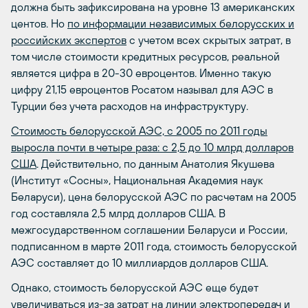
должна быть зафиксирована на уровне 13 американских
центов. Но
по информации независимых белорусских и
российских экспертов
с учетом всех скрытых затрат, в
том числе стоимости кредитных ресурсов, реальной
является цифра в 20-30 евроцентов. Именно такую
цифру 21,15 евроцентов Росатом называл для АЭС в
Турции без учета расходов на инфраструктуру.
Стоимость белорусской АЭС, с 2005 по 2011 годы
выросла почти в четыре раза: с 2,5 до 10 млрд долларов
США
. Действительно, по данным Анатолия Якушева
(Институт «Сосны», Национальная Академия наук
Беларуси), цена белорусской АЭС по расчетам на 2005
год составляла 2,5 млрд долларов США. В
межгосударственном соглашении Беларуси и России,
подписанном в марте 2011 года, стоимость белорусской
АЭС составляет до 10 миллиардов долларов США.
Однако, стоимость белорусской АЭС еще будет
увеличиваться из-за затрат на линии электропередач и