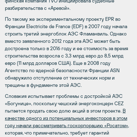
финская компания TVO инициировала судебные
разбирательства с «Аревой».
По такому же экспериментальному проекту EPR во
Франции Electricite de France (EDF) в 2007 году начала
строить третий энергоблок АЭС Фламанвиль. Однако
вместо заявленного 2012 года эта АЭС может быть
достроена только в 2016 году и ее стоимость за время
строительства возросла с 3,3 млрд евро до 8,5 млрд
евро (11 млрд долларов США). Еще в 2008 году
Агентство по ядерной безопасности Франции ASN
обнаружило отступление от технических норм и
трещины в фундаменте этой АЭС.
Словакия испытывает проблемы с достройкой АЭС
«Богунице», поскольку чешский энергоконцерн CEZ
пытается продать свою долю акций в этом проекте.
В
качестве одного из потенциальных инвесторов в этом
году начали рассматривать госкорпорацию «Росатом»
,
которая, что примечательно, требует гарантий