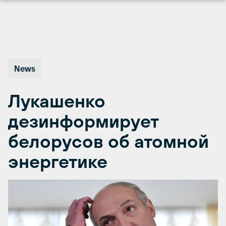
Перейти
к
содержимому
News
Лукашенко
дезинформирует
белорусов об атомной
энергетике