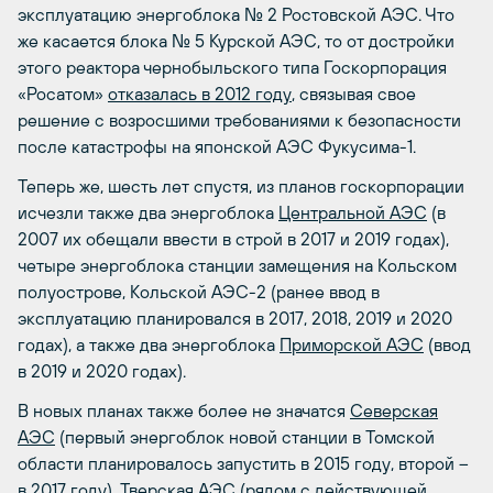
эксплуатацию энергоблока № 2 Ростовской АЭС. Что
же касается блока № 5 Курской АЭС, то от достройки
этого реактора чернобыльского типа Госкорпорация
«Росатом»
отказалась в 2012 году
, связывая свое
решение с возросшими требованиями к безопасности
после катастрофы на японской АЭС Фукусима-1.
Теперь же, шесть лет спустя, из планов госкорпорации
исчезли также два энергоблока
Центральной АЭС
(в
2007 их обещали ввести в строй в 2017 и 2019 годах),
четыре энергоблока станции замещения на Кольском
полуострове, Кольской АЭС-2 (ранее ввод в
эксплуатацию планировался в 2017, 2018, 2019 и 2020
годах), а также два энергоблока
Приморской АЭС
(ввод
в 2019 и 2020 годах).
В новых планах также более не значатся
Северская
АЭС
(первый энергоблок новой станции в Томской
области планировалось запустить в 2015 году, второй –
в 2017 году),
Тверская АЭС
(рядом с действующей