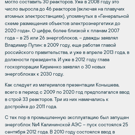
могло составить 30 реакторов. Уже в 2008 году это
число выросла до
46 реакторов
(включая на плавучих
атомных электростанциях), упомянутых в «Генеральной
схеме размещения объектов электроэнергетики до
2020 года». О цифре, более близкой к планам 2007
года – в 25 или 26 энергоблоков, – дважды заявлял
Владимир Путин:
в 2009 году
, еще работая главой
российского правительства, и уже
в апреле 2013 года
, в
должности президента. И уже в 2012 году глава
госкорпорации Кириенко заявлял о
30 новых
энергоблоках к 2030 году
.
Как следует из материалов презентации Конышева,
всего в период с 2009 по 2020 год предполагался ввод
в строй 33 реакторов. Три из них намечались к
достройке до 2011 года.
С тех пор в промышленную эксплуатацию был запущен
энергоблок №4 Калининской АЭС – пуск состоялся 25
сентября 2012 года. В 2010 году состоялся ввод в