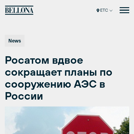
Перейти
к
ETC
содержимому
News
Росатом вдвое
сокращает планы по
сооружению АЭС в
России