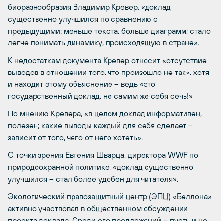
биоразнообразия Владимир Кревер, «доклад
существенно улучшился по сравнению с
предыдущими: меньше текста, больше диаграмм; стало
легче понимать динамику, происходящую в стране».
К недостаткам документа Кревер относит «отсутствие
выводов в отношении того, что произошло не так», хотя
и находит этому объяснение – ведь «это
государственный доклад, не самим же себя сечь!»
По мнению Кревера, «в целом доклад информативен,
полезен; какие выводы каждый для себя сделает –
зависит от того, чего от него хотеть».
С точки зрения Евгения Шварца, директора WWF по
природоохранной политике, «доклад существенно
улучшился – стал более удобен для читателя».
Экологический правозащитный центр (ЭПЦ) «Беллона»
активно участвовал
в общественном обсуждении
проекта доклада. Среди его предложений – пусть и не