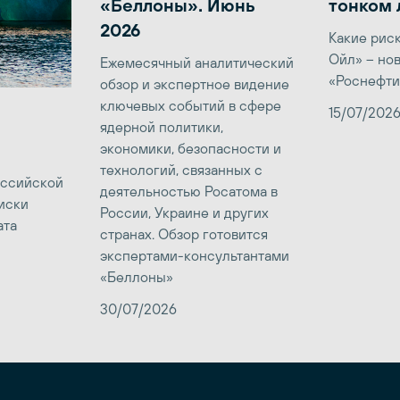
«Беллоны». Июнь
тонком 
2026
Какие рис
Ойл» – но
Ежемесячный аналитический
«Роснефти
обзор и экспертное видение
ключевых событий в сфере
15/07/202
ядерной политики,
экономики, безопасности и
технологий, связанных с
оссийской
деятельностью Росатома в
иски
России, Украине и других
ата
странах. Обзор готовится
экспертами-консультантами
«Беллоны»
30/07/2026