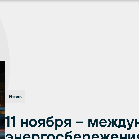
News
11 ноября – межд
энергосбережени