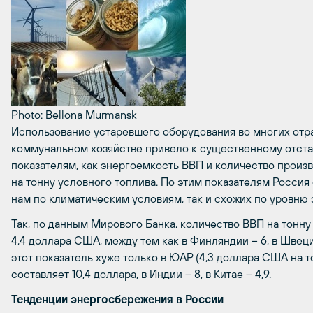
Photo: Bellona Murmansk
Использование устаревшего оборудования во многих от
коммунальном хозяйстве привело к существенному отстав
показателям, как энергоемкость ВВП и количество прои
на тонну условного топлива. По этим показателям Россия 
нам по климатическим условиям, так и схожих по уровню 
Так, по данным Мирового Банка, количество ВВП на тонну 
4,4 доллара США, между тем как в Финляндии – 6, в Швеци
этот показатель хуже только в ЮАР (4,3 доллара США на т
составляет 10,4 доллара, в Индии – 8, в Китае – 4,9.
Тенденции энергосбережения в России