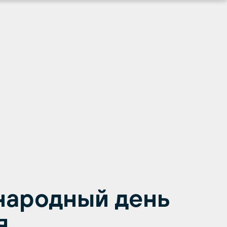
ународный день
я