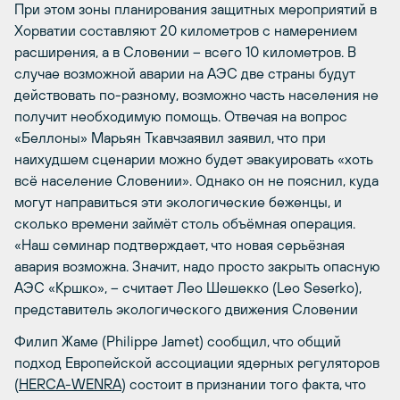
При этом зоны планирования защитных мероприятий в
Хорватии составляют 20 километров с намерением
расширения, а в Словении – всего 10 километров. В
случае возможной аварии на АЭС две страны будут
действовать по-разному, возможно часть населения не
получит необходимую помощь. Отвечая на вопрос
«Беллоны» Марьян Ткавчзаявил заявил, что при
наихудшем сценарии можно будет эвакуировать «хоть
всё население Словении». Однако он не пояснил, куда
могут направиться эти экологические беженцы, и
сколько времени займёт столь объёмная операция.
«Наш семинар подтверждает, что новая серьёзная
авария возможна. Значит, надо просто закрыть опасную
АЭС «Кршко», – считает Лео Шешекко (Leo Seserko),
представитель экологического движения Словении
Филип Жаме (Philippe Jamet) сообщил, что общий
подход Европейской ассоциации ядерных регуляторов
(
HERCA-WENRA
) состоит в признании того факта, что