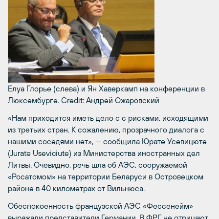
Елуа Глорье (слева) и Ян Хаверкамп на конференции в
Люксембурге.
Credit: Андрей Ожаровский
«Нам приходится иметь дело с с рисками, исходящими
из третьих стран. К сожалению, прозрачного диалога с
нашими соседями нет», — сообщила Юрате Усевицюте
(Jurate Useviciute) из Министерства иностранных дел
Литвы. Очевидно, речь шла об АЭС, сооружаемой
«Росатомом» на территории Беларуси в Островецком
районе в 40 километрах от Вильнюса.
Обеспокоенность французской АЭС «Фессенейм»
выражали представители Германии. В ФРГ не отрицают,