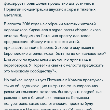
фиксирует превышения предельно допустимых в
Норвегии концентраций двуокиси серы и тяжелых
металлов.
В августе 2016 года на собрании местных жителей
норвежского Киркенеса в адрес главы «Норильского
никеля» Владимира Потанина прозвучало такое
предложение: «Разлучите его с его яхтой,
пришвартованной в Европе.
Закройте ему въезд в
Европейские страны, может быть тогда он «зачешется»
?
Для этого не нужно много денег, не нужны годы
переговоров. У Норвегии хватит смелости предложить
это мировому сообществу?».
Но сейчас, когда из уст Потанина в Кремле прозвучали
такие обнадеживающие цифры по финансированию
развития компании, хотелось бы получить подробные
разъяснения о ближайших планах на Кольском
полуострове: какие экологические проекты будут
запущены в Никеле, какая часть из 250 млрд руб.