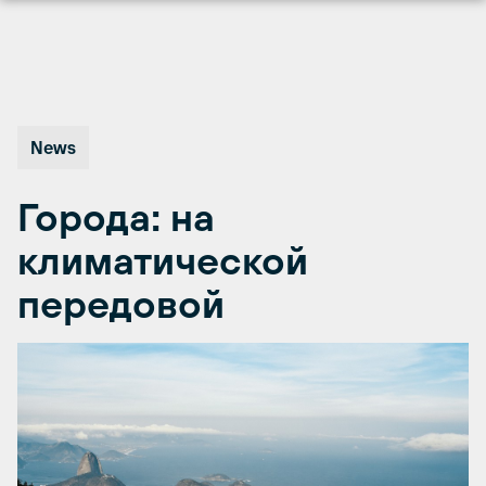
Перейти
к
содержимому
News
Города: на
климатической
передовой