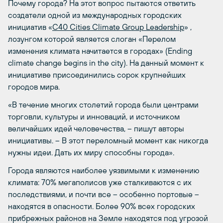
Почему города? На этот вопрос пытаются ответить
создатели одной из международных городских
инициатив «
C40 Cities Climate Group Leadership
» ,
лозунгом которой является слоган «Перелом
изменения климата начитается в городах» (Еnding
climate change begins in the city). На данный момент к
инициативе присоединились сорок крупнейших
городов мира.
«В течение многих столетий города были центрами
торговли, культуры и инноваций, и источником
величайших идей человечества, – пишут авторы
инициативы. – В этот переломный момент как никогда
нужны идеи. Дать их миру способны города».
Города являются наиболее уязвимыми к изменению
климата: 70% мегаполисов уже сталкиваются с их
последствиями, и почти все – особенно портовые –
находятся в опасности. Более 90% всех городских
прибрежных районов на Земле находятся под угрозой