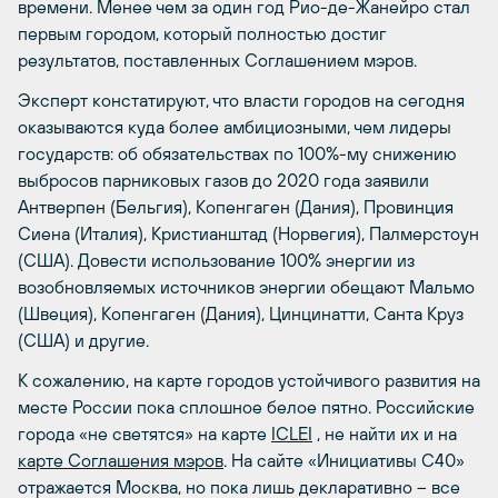
времени. Менее чем за один год Рио-де-Жанейро стал
первым городом, который полностью достиг
результатов, поставленных Соглашением мэров.
Эксперт констатируют, что власти городов на сегодня
оказываются куда более амбициозными, чем лидеры
государств: об обязательствах по 100%-му снижению
выбросов парниковых газов до 2020 года заявили
Антверпен (Бельгия), Копенгаген (Дания), Провинция
Сиена (Италия), Кристианштад (Норвегия), Палмерстоун
(США). Довести использование 100% энергии из
возобновляемых источников энергии обещают Мальмо
(Швеция), Копенгаген (Дания), Цинцинатти, Санта Круз
(США) и другие.
К сожалению, на карте городов устойчивого развития на
месте России пока сплошное белое пятно. Российские
города «не светятся» на карте
ICLEI
, не найти их и на
карте Соглашения мэров
. На сайте «Инициативы С40»
отражается Москва, но пока лишь декларативно – все