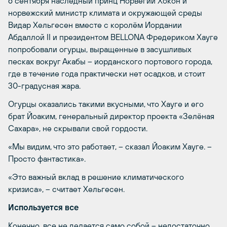
6 сентября наследный принц Норвегии Хокон и
норвежский министр климата и окружающей среды
Видар Хельгесен вместе с королём Иордании
Абдаллой II и президентом BELLONA Фредериком Хауге
попробовали огурцы, выращенные в засушливых
песках вокруг Акабы – иорданского портового города,
где в течение года практически нет осадков, и стоит
30-градусная жара.
Огурцы оказались такими вкусными, что Хауге и его
брат Йоаким, генеральный директор проекта «Зелёная
Сахара», не скрывали свой гордости.
«Мы видим, что это работает, – сказал Йоаким Хауге. –
Просто фантастика».
«Это важный вклад в решение климатического
кризиса», – считает Хельгесен.
Используется все
Конечно, все не делается само собой – недостаточно