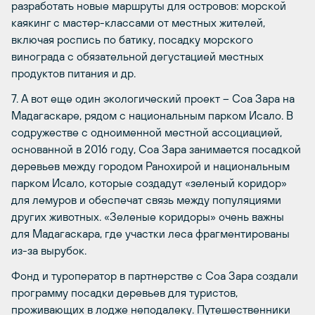
разработать новые маршруты для островов: морской
каякинг с мастер-классами от местных жителей,
включая роспись по батику, посадку морского
винограда с обязательной дегустацией местных
продуктов питания и др.
7. А вот еще один экологический проект – Соа Зара на
Мадагаскаре, рядом с национальным парком Исало. В
содружестве с одноименной местной ассоциацией,
основанной в 2016 году, Соа Зара занимается посадкой
деревьев между городом Ранохирой и национальным
парком Исало, которые создадут «зеленый коридор»
для лемуров и обеспечат связь между популяциями
других животных. «Зеленые коридоры» очень важны
для Мадагаскара, где участки леса фрагментированы
из-за вырубок.
Фонд и туроператор в партнерстве с Соа Зара создали
программу посадки деревьев для туристов,
проживающих в лодже неподалеку. Путешественники