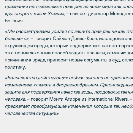
признания неотъемлемых прав рек во всем мире как спосо
круговороте жизни
Земли»,
– считает директор Молодежно
Бегович.
«Мы рассматриваем усилия по защите прав рек не как отд
большего»,
– говорит Саймон Дэвис-Коэн, исследовател
окружающей среды, который поддерживает законотворчес
этот новый законный способ защиты планеты, отменяющи
причинение вреда, приносит новые аргументы в суд, спл
политику.
«Большинство действующих сейчас законов не приспосо
изменением климата и биоразнообразием. Пресноводные
защите для поддержания качества воды, продовольствен
человека,
– говорит Монти Агирре из International Rivers. 
предлагает преобразующие изменения, которые так нео
человечества ситуации».