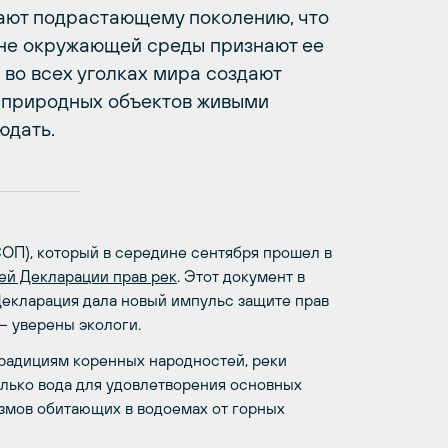
ают подрастающему поколению, что
ране окружающей среды признают ее
во всех уголках мира создают
х природных объектов живыми
юдать.
ОП), который в середине сентября прошел в
й Декларации прав рек
. Этот документ в
Декларация дала новый импульс защите прав
– уверены экологи.
традициям коренных народностей, реки
лько вода для удовлетворения основных
измов обитающих в водоемах от горных