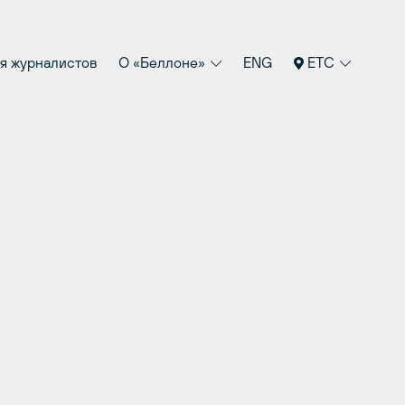
я журналистов
О «Беллоне»
ENG
ETC