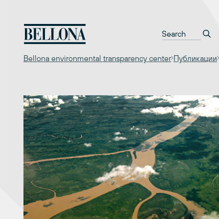
Перейти
к
содержимому
Bellona environmental transparency center
Публикации