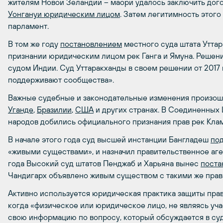
жителям Новой Зеландии – маори удалось заключить дог
Уонгануи юридическим лицом
. Затем легитимность этог
парламент.
В том же году
постановлением
местного суда штата Уттар
признании юридическим лицом рек Ганга и Ямуна. Решен
судом Индии. Суд Уттаракханды в своем решении от 2017 г
поддерживают сообщества».
Важные судебные и законодательные изменения произошл
Уганде
,
Бразилии
,
США
и других странах. В Соединенных
народов добились официального признания прав рек Клам
В начале этого года суд высшей инстанции Бангладеш
под
«живыми существами», и назначил правительственное аге
года Высокий суд штатов Пенджаб и Харьяна вынес
поста
Чандигарх объявлено живым существом с такими же права
Активно используется юридическая практика защиты прав 
когда «физическое или юридическое лицо, не являясь уч
свою информацию по вопросу, который обсуждается в су