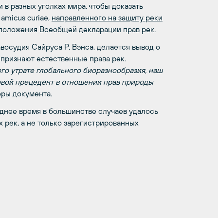
 в разных уголках мира, чтобы доказать
amicus curiae,
направленного на защиту реки
 положения Всеобщей декларации прав рек.
осудия Сайруса Р. Вэнса, делается вывод о
 признают естественные права рек.
о утрате глобального биоразнообразия, наш
овой прецедент в отношении прав природы
оры документа.
днее время в большинстве случаев удалось
 рек, а не только зарегистрированных