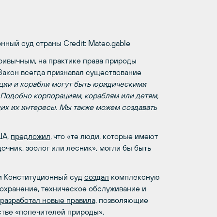
ионный суд страны
Credit: Mateo.gable
привычным, на практике права природы
Закон всегда признавал существование
ции и корабли могут быть юридическими
. Подобно корпорациям, кораблям или детям,
их их интересы. Мы также можем создавать
ША,
предложил,
что «те люди, которые имеют
очник, зоолог или лесник», могли бы быть
и Конституционный суд
создал
комплексную
 сохранение, техническое обслуживание и
разработал новые правила,
позволяющие
стве «попечителей природы».