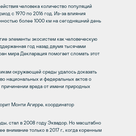
здействия человека количество популяций
од с 1970 по 2016 год. Из-за влияния
нностью более 1000 км на сегодняшний день
гие элементы экосистем как человеческую
ддержанная год назад двумя тысячами
ран мира Декларация помогает сломать этот
тникам окружающей среды удалось доказать
тво национальных и федеральных актов о
о причинении вреда от имени природных
ворит Монти Агирре, координатор
ды, стал в 2008 году Эквадор. Но масштабно
е внимание только в 2017 г., когда коренным