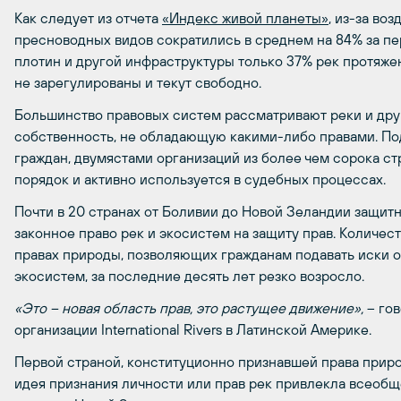
Как следует из отчета
«Индекс живой планеты»
, из-за во
пресноводных видов сократились в среднем на 84% за пери
плотин и другой инфраструктуры только 37% рек протяже
не зарегулированы и текут свободно.
Большинство правовых систем рассматривают реки и дру
собственность, не обладающую какими-либо правами. По
граждан, двумястами организаций из более чем сорока ст
порядок и активно используется в судебных процессах.
Почти в 20 странах от Боливии до Новой Зеландии защи
законное право рек и экосистем на защиту прав. Количес
правах природы, позволяющих гражданам подавать иски 
экосистем, за последние десять лет резко возросло.
«Это – новая область прав, это растущее движение»,
– го
организации International Rivers в Латинской Америке.
Первой страной, конституционно признавшей права приро
идея признания личности или прав рек привлекла всеобще