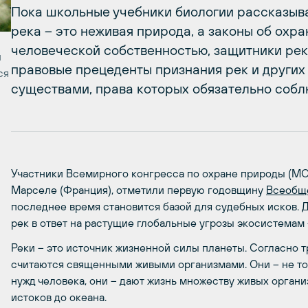
Пока школьные учебники биологии рассказыв
река – это неживая природа, а законы об ох
человеческой собственностью, защитники рек 
и
правовые прецеденты признания рек и други
ся
существами, права которых обязательно собл
Участники Всемирного конгресса по охране природы (МС
Марселе (Франция), отметили первую годовщину
Всеобще
последнее время становится базой для судебных исков. 
рек в ответ на растущие глобальные угрозы экосистемам 
Реки – это источник жизненной силы планеты. Согласно 
считаются священными живыми организмами. Они – не то
нужд человека, они – дают жизнь множеству живых орган
истоков до океана.