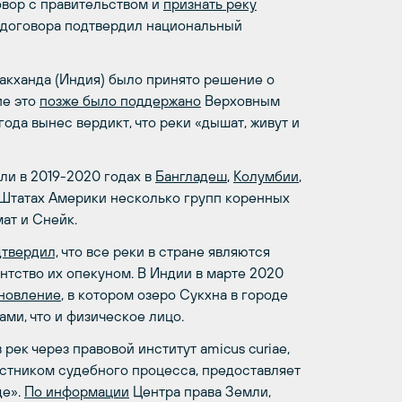
овор с правительством и
признать реку
о договора подтвердил национальный
акханда (Индия) было принято решение о
ие это
позже было поддержано
Верховным
ода вынес вердикт, что реки «дышат, живут и
и в 2019-2020 годах в
Бангладеш
,
Колумбии
,
 Штатах Америки несколько групп коренных
ат и Снейк.
твердил,
что все реки в стране являются
нтство их опекуном. В Индии в марте 2020
новление
, в котором озеро Сукхна в городе
ми, что и физическое лицо.
рек через правовой институт amicus curiae,
астником судебного процесса, предоставляет
де».
По информации
Центра права Земли,