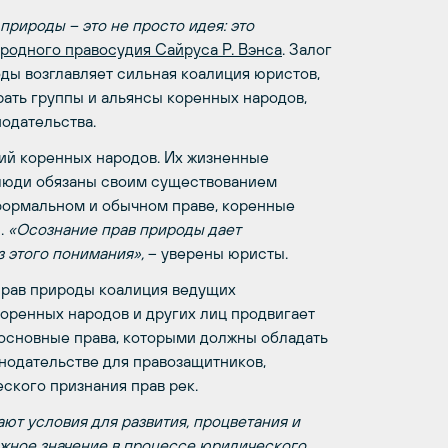
природы – это не просто идея: это
родного правосудия Сайруса Р. Вэнса
. Залог
оды возглавляет сильная коалиция юристов,
рать группы и альянсы коренных народов,
одательства.
ций коренных народов. Их жизненные
 люди обязаны своим существованием
формальном и обычном праве, коренные
.
«Осознание прав природы дает
з этого понимания»,
– уверены юристы.
прав природы коалиция ведущих
коренных народов и других лиц продвигает
 основные права, которыми должны обладать
конодательстве для правозащитников,
ского признания прав рек.
ают условия для развития, процветания и
ажное значение в процессе юридического