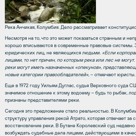
Река Анчикая, Колумбия. Дело рассматривает конституц
Несмотря на то, что это может показаться странным и не
хорошо вписываются в современные правовые системы. 
юридических лиц, не являющихся людьми.
«Если корпора
лицами, то нет причин, по которым река или лес не могут
реки могут иметь назначенных «опекунов», представляющ
новые категории правообладателей»,
– отмечают юристы.
Еще в 1972 году Уильям Дуглас, судья Верховного суда С
значимое отношение к этому водоему – будь то рыбак, лод
признаны представителями реки.
Сегодня это предложение стало реальностью. В Колумби
структуру управления рекой Атрато, которая отвечает за
восстановление реки. В Бутане Королевский суд недавно
возбуждать судебные дела лицами, действующими в каче