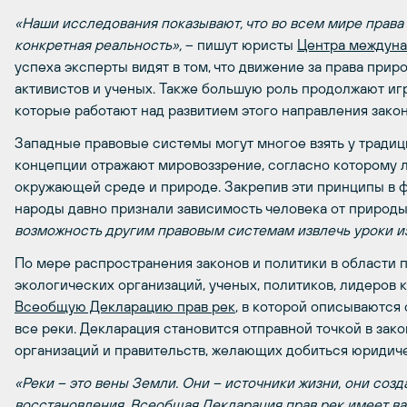
«Наши исследования показывают, что во всем мире права 
конкретная реальность»,
– пишут юристы
Центра междуна
успеха эксперты видят в том, что движение за права прир
активистов и ученых. Также большую роль продолжают иг
которые работают над развитием этого направления закон
Западные правовые системы могут многое взять у тради
концепции отражают мировоззрение, согласно которому
окружающей среде и природе. Закрепив эти принципы в 
народы давно признали зависимость человека от природы
возможность другим правовым системам извлечь уроки и
По мере распространения законов и политики в области 
экологических организаций, ученых, политиков, лидеров 
Всеобщую Декларацию прав рек
, в которой описываются
все реки. Декларация становится отправной точкой в ​​за
организаций и правительств, желающих добиться юридиче
«Реки – это вены Земли. Они – источники жизни, они созд
восстановления. Всеобщая Декларация прав рек имеет в