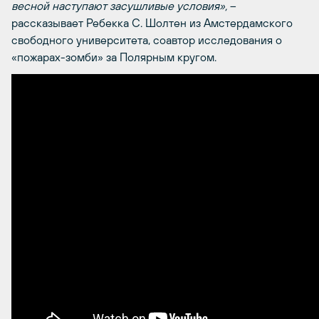
весной наступают засушливые условия»,
–
рассказывает Ребекка С. Шолтен из Амстердамского
свободного университета, соавтор исследования о
«пожарах-зомби» за Полярным кругом.