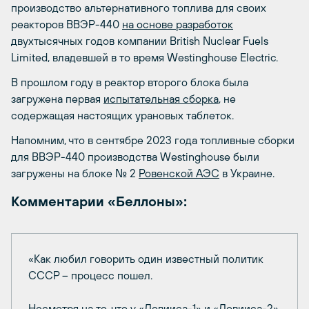
производство альтернативного топлива для своих
реакторов ВВЭР-440
на основе разработок
двухтысячных годов компании British Nuclear Fuels
Limited, владевшей в то время Westinghouse Electric.
В прошлом году в реактор второго блока была
загружена первая
испытательная сборка
, не
содержащая настоящих урановых таблеток.
Напомним, что в сентябре 2023 года топливные сборки
для ВВЭР-440 производства Westinghouse были
загружены на блоке № 2
Ровенской АЭС
в Украине.
Комментарии «Беллоны»:
«Как любил говорить один известный политик
СССР – процесс пошел.
Несмотря на то, что у «Ловииса-1» и «Ловииса-2»