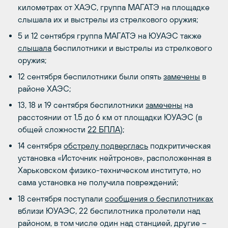
километрах от ХАЭС, группа МАГАТЭ на площадке
слышала их и выстрелы из стрелкового оружия;
5 и 12 сентября группа МАГАТЭ на ЮУАЭС также
слышала
беспилотники и выстрелы из стрелкового
оружия;
12 сентября беспилотники были опять
замечены
в
районе ХАЭС;
13, 18 и 19 сентября беспилотники
замечены
на
расстоянии от 1,5 до 6 км от площадки ЮУАЭС (в
общей сложности
22 БПЛА
);
14 сентября
обстрелу подверглась
подкритическая
установка «Источник нейтронов», расположенная в
Харьковском физико-техническом институте, но
сама установка не получила повреждений;
18 сентября поступали
сообщения о беспилотниках
вблизи ЮУАЭС, 22 беспилотника пролетели над
районом, в том числе один над станцией, другие –