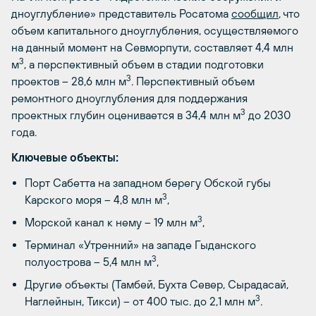
дноуглубление» представитель Росатома
сообщил
, что
объем капитального дноуглубления, осуществляемого
на данный момент на Севморпути, составляет 4,4 млн
3
м
, а перспективный объем в стадии подготовки
3
проектов – 28,6 млн м
. Перспективный объем
ремонтного дноуглубления для поддержания
3
проектных глубин оценивается в 34,4 млн м
до 2030
года.
Ключевые объекты:
Порт Сабетта на западном берегу Обской губы
3
Карского моря – 4,8 млн м
,
3
Морской канал к нему – 19 млн м
,
Терминал «Утренний» на западе Гыданского
3
полуострова – 5,4 млн м
,
Другие объекты (Тамбей, Бухта Север, Сырадасай,
3
Наглейнын, Тикси) – от 400 тыс. до 2,1 млн м
.