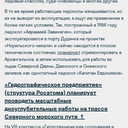
ледовым классом), суда-снабженцы и многие другие.
В то же время работающие ледоколы изнашиваются, но
их не выводят из эксплуатации, а ищут им применение в
более легких условиях. Так, построенный в 1984 году
ледокол «Авраамий Завенягин», который
эксплуатировался в порту Дудинка на проектах
«Норильского никеля» и сейчас находится в плохом
техническом состоянии,
планируют
отремонтировать в
Архангельске, а затем использовать для работы во
льдах Северной Двины, Двинского и Онежского
заливов, как однотипный ледокол «Капитан Евдокимов».
«Гидрографическое предприятие»
(структура Росатома) планирует
проводить масштабные
дноуглубительные работы на трассе
Северного морского пути ↑
На VIII конгрессе «Гидротехнические сооружения и