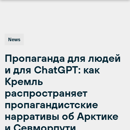
Перейти
к
содержимому
News
Пропаганда для людей
и для ChatGPT: как
Кремль
распространяет
пропагандистские
нарративы об Арктике
и Севморпути