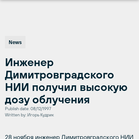
Перейти
к
содержимому
News
Инженер
Димитровградского
НИИ получил высокую
дозу облучения
Publish date: 08/12/1997
Written by: Игорь Кудрик
28 ноября инженер Димитровградского НИИ