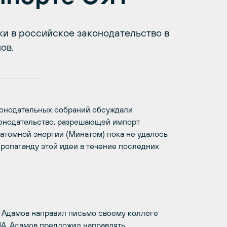
и в российское законодательство в
ов.
конодательных собраний обсуждали
конодательство, разрешающей импорт
 атомной энергии (Минатом) пока не удалось
пропаганду этой идеи в течение последних
й Адамов направил письмо своему коллеге
ША. Адамов предложил направлять