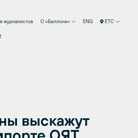
я журналистов
О «Беллоне»
ENG
ETC
Т
ны выскажут
мпорте ОЯТ