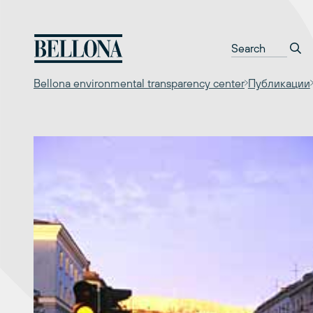
Перейти
к
содержимому
Bellona environmental transparency center
Публикации