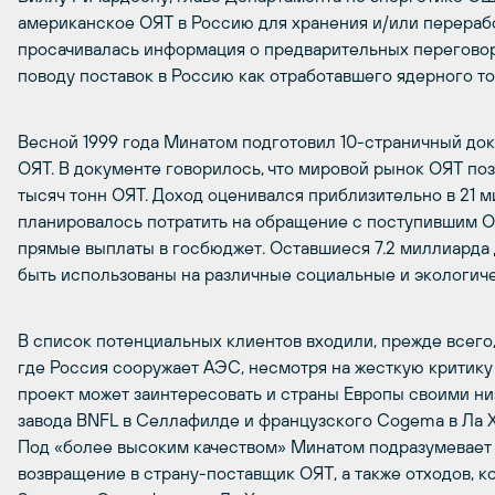
американское ОЯТ в Россию для хранения и/или переработ
просачивалась информация о предварительных перегово
поводу поставок в Россию как отработавшего ядерного то
Весной 1999 года Минатом подготовил 10-страничный до
ОЯТ. В документе говорилось, что мировой рынок ОЯТ по
тысяч тонн ОЯТ. Доход оценивался приблизительно в 21 м
планировалось потратить на обращение с поступившим ОЯ
прямые выплаты в госбюджет. Оставшиеся 7.2 миллиарда 
быть использованы на различные социальные и экологич
В список потенциальных клиентов входили, прежде всего, 
где Россия сооружает АЭС, несмотря на жесткую критику 
проект может заинтересовать и страны Европы своими ни
завода BNFL в Селлафилде и французского Cogema в Ла Ха
Под «более высоким качеством» Минатом подразумевает 
возвращение в страну-поставщик ОЯТ, а также отходов, к