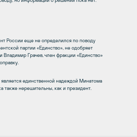
оводу, но информации о решении пока нет.
нт России еще не определился по поводу
ентской партии «Единство», не одобряет
и Владимир Грачев, член фракции «Единство»
оправку.
т является единственной надеждой Минатома
ка также нерешительны, как и президент.