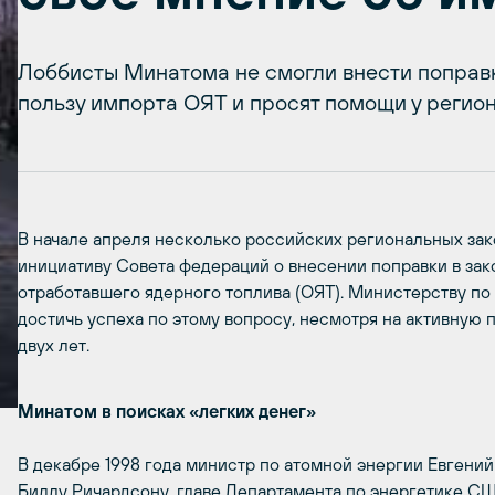
Лоббисты Минатома не смогли внести поправк
пользу импорта ОЯТ и просят помощи у регион
В начале апреля несколько российских региональных за
инициативу Совета федераций о внесении поправки в за
отработавшего ядерного топлива (ОЯТ). Министерству по
достичь успеха по этому вопросу, несмотря на активную 
двух лет.
Минатом в поисках «легких денег»
В декабре 1998 года министр по атомной энергии Евгени
Биллу Ричардсону, главе Департамента по энергетике С