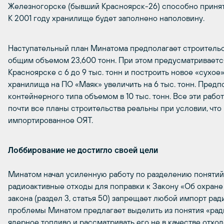
Железногорске (бывший Красноярск-26) способно принят
К 2001 году хранилище будет заполнено наполовину.
Наступательный план Минатома предполагает строитель
общим объемом 23,600 тонн. При этом предусматриваетс
Красноярске с 6 до 9 тыс. тонн и построить новое «сухое»
хранилища на ПО «Маяк» увеличить на 6 тыс. тонн. Предп
контейнерного типа объемом в 10 тыс. тонн. Все эти рабо
почти все планы строительства реальны при условии, что
импортированное ОЯТ.
Лоббирование не достигло своей цели
Минатом начал усиленную работу по разделению понятий
радиоактивные отходы для поправки к Закону «Об охра
закона (раздел 3, статья 50) запрещает любой импорт ра
проблемы Минатом предлагает выделить из понятия «ра
ядерное топливо и рассматривать его не в качестве отход