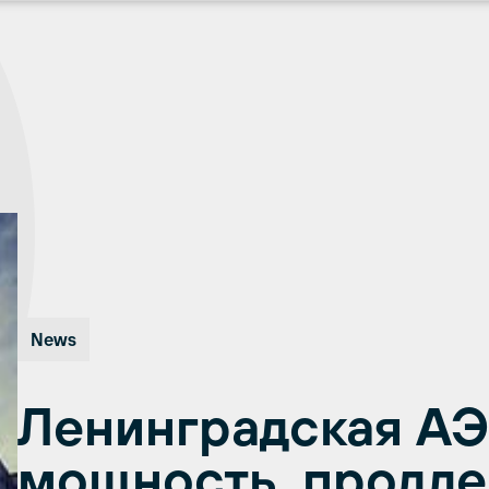
News
Ленинградская АЭ
мощность, продле