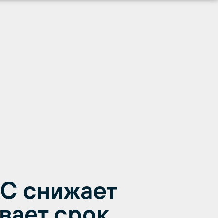
С снижает
вает срок