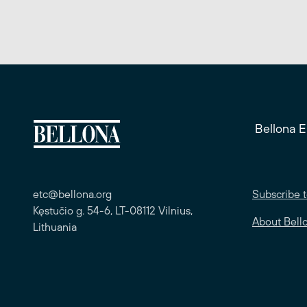
Bellona 
etc@bellona.org
Subscribe t
Kęstučio g. 54-6, LT-08112 Vilnius,
About Bell
Lithuania