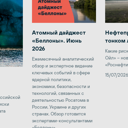
Атомный дайджест
Нефтеп
«Беллоны». Июнь
тонком 
2026
Какие рис
Ойл» – но
Ежемесячный аналитический
«Роснефти
обзор и экспертное видение
ключевых событий в сфере
15/07/202
ядерной политики,
экономики, безопасности и
технологий, связанных с
оссийской
деятельностью Росатома в
иски
России, Украине и других
ата
странах. Обзор готовится
экспертами-консультантами
«Беллоны»