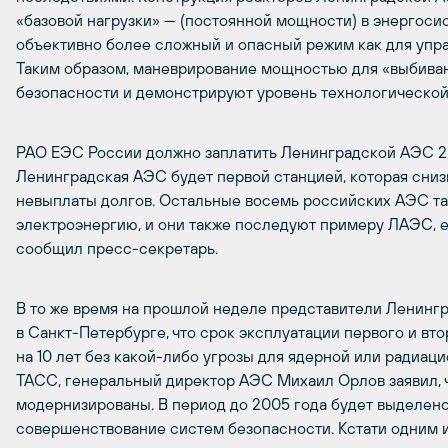
«базовой нагрузки» — (постоянной мощности) в энергос
объективно более сложный и опасный режим как для управ
Таким образом, маневрирование мощностью для «выбиван
безопасности и демонстрируют уровень технологической 
РАО ЕЭС России должно заплатить Ленинградской АЭС 2 
Ленинградская АЭС будет первой станцией, которая снизи
невыплаты долгов. Остальные восемь российских АЭС та
электроэнергию, и они также последуют примеру ЛАЭС, е
сообщил пресс-секретарь.
В то же время на прошлой неделе представители Ленинг
в Санкт-Петербурге, что срок эксплуатации первого и в
на 10 лет без какой-либо угрозы для ядерной или радиа
ТАСС, генеральный директор АЭС Михаил Орлов заявил, 
модернизированы. В период до 2005 года будет выделен
совершенствование систем безопасности. Кстати одним и