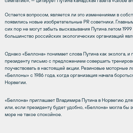
симпатию», — цитирует Путина канадская газета «Globe an
Остается вопросом, является ли это изменениями в собст
появились новые изобретательные PR советники. Главным
сих пор не могут забыть высказывания Путина летом 1999
большинство российских экологических организаций явл
Однако «Беллона» понимает слова Путина как эколога, 
президенту письмо с предложением совершить тренирово
поучаствовать в настоящей акции. Резиновые моторные 
«Беллоны» с 1986 года, когда организация начала бороть
Норвегии.
«Беллона» приглашает Владимира Путина в Норвегию для
или, если президенту будет удобно, «Беллона» могла бы э
море не такое спокойное.