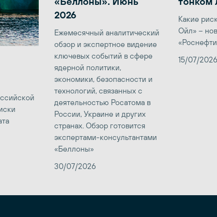
«Беллоны». Июнь
тонком 
2026
Какие рис
Ойл» – но
Ежемесячный аналитический
«Роснефти
обзор и экспертное видение
ключевых событий в сфере
15/07/202
ядерной политики,
экономики, безопасности и
технологий, связанных с
оссийской
деятельностью Росатома в
иски
России, Украине и других
ата
странах. Обзор готовится
экспертами-консультантами
«Беллоны»
30/07/2026