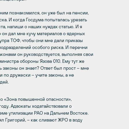
 ним познакомился, он уже был на пенсии,
ка. И когда Госдума попыталась урезать
та, напиши о наших нуждах статью. И я
но он дал мне кучу материалов о ядерных
упра ТОФ, чтобы они мне дали приказы
одразделений особого риска. И перечни
аконами он руководствуется, выполняя свои
инистра обороны Язова 010. Ему тут же
ь законы он знает? Ответ был прост – мне
и по дружески – учите законы, а не
дей.
о «Зона повышенной опасности»,
году. Адвокаты ходатайствовали о
еме утилизации РАО на Дальнем Востоке.
л Григорий, – как сливают ЖРО в воду