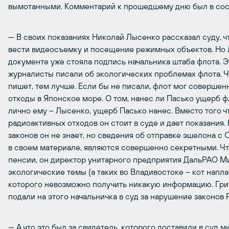
вымотанными. Комментарий к прошедшему дню был в сост
— В своих показаниях Николай Лысенко рассказал суду, 
вести видеосъемку и посещение режимных объектов. Но Л
документе уже стояла подпись начальника штаба флота. Э
журналисты писали об экологических проблемах флота. 
пишет, тем лучше. Если бы не писали, флот мог соверше
отходы в Японское море. О том, нанес ли Пасько ущерб фл
лично ему – Лысенко, ущерб Пасько нанес. Вместо того 
радиоактивных отходов он стоит в суде и дает показания. 
законов он не знает, но сведения об отправке эшелона с
в своем материале, являются совершенно секретными. Ч
пенсии, он директор унитарного предприятия ДальРАО М
экологические темы (а таких во Владивостоке – кот напла
которого невозможно получить никакую информацию. Гри
подали на этого начальничка в суд за нарушение законов 
— А что это был за свидетель, которого доставили в суд 