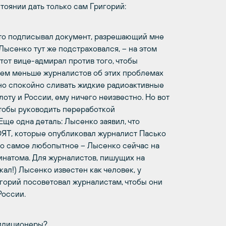
оянии дать только сам Григорий:
что подписывал документ, разрешающий мне
ысенко тут же подстраховался, – на этом
тот вице-адмирал против того, чтобы
Чем меньше журналистов об этих проблемах
нно спокойно сливать жидкие радиоактивные
оту и России, ему ничего неизвестно. Но вот
чтобы руководить переработкой
Еще одна деталь: Лысенко заявил, что
 ОЯТ, которые опубликовал журналист Пасько
то самое любопытное – Лысенко сейчас на
инатома. Для журналистов, пишущих на
кал!) Лысенко известен как человек, у
горий посоветовал журналистам, чтобы они
России.
милиционеры?