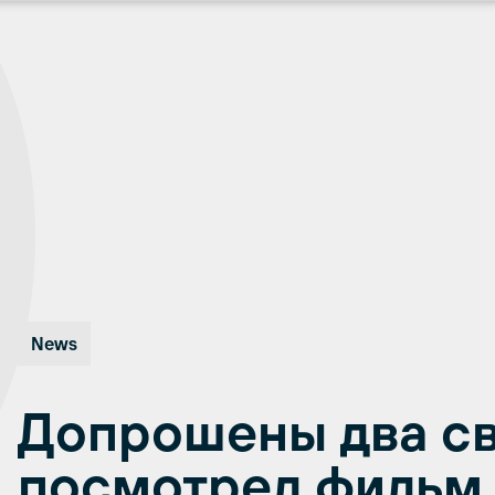
News
Допрошены два св
посмотрел фильм