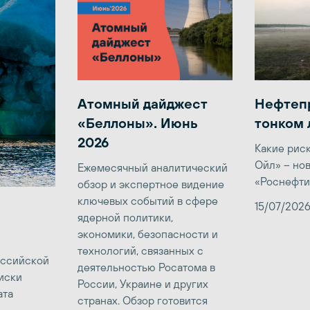
Атомный дайджест
Нефтеп
«Беллоны». Июнь
тонком 
2026
Какие рис
Ойл» – но
Ежемесячный аналитический
«Роснефти
обзор и экспертное видение
ключевых событий в сфере
15/07/202
ядерной политики,
экономики, безопасности и
технологий, связанных с
оссийской
деятельностью Росатома в
иски
России, Украине и других
ата
странах. Обзор готовится