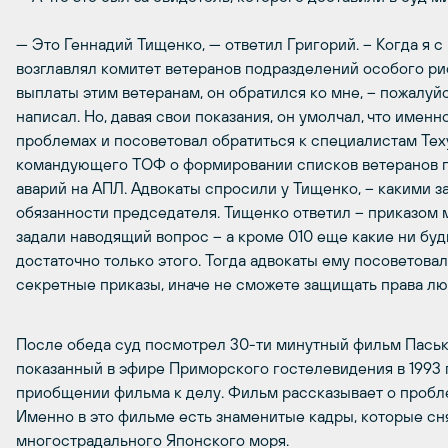
— Это Геннадий Тищенко, — ответил Григорий. – Когда я с
возглавлял комитет ветеранов подразделений особого рис
выплаты этим ветеранам, он обратился ко мне, – пожалуйс
написал. Но, давая свои показания, он умолчал, что имен
проблемах и посоветовал обратиться к специалистам Тех
командующего ТОФ о формировании списков ветеранов п
аварий на АПЛ. Адвокаты спросили у Тищенко, – какими з
обязанности председателя. Тищенко ответил – приказом м
задали наводящий вопрос – а кроме 010 еще какие ни буд
достаточно только этого. Тогда адвокаты ему посоветовал
секретные приказы, иначе не сможете защищать права лю
После обеда суд посмотрел 30-ти минутный фильм Паськ
показанный в эфире Приморского гостелевидения в 1993 
приобщении фильма к делу. Фильм рассказывает о пробл
Именно в это фильме есть знаменитые кадры, которые сня
многострадального Японского моря.