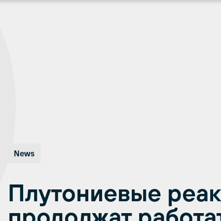
News
Плутониевые реа
продолжат работа