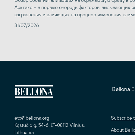
Обзор событий, влияющих на окружающую среду в р
Арктике – в первую очередь факторов, вызывающих р
загрязнения и влияющих на процесс изменения клим
31/07/2026
Bellona 
etc@bellona.org
Subscribe t
Kęstučio g. 54-6, LT-08112 Vilnius,
About Bell
Lithuania