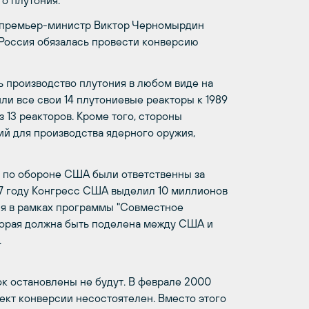
о плутония.
и премьер-министр Виктор Черномырдин
Россия обязалась провести конверсию
 производство плутония в любом виде на
ли все свои 14 плутониевые реакторы к 1989
з 13 реакторов. Кроме того, стороны
й для производства ядерного оружия,
 по обороне США были ответственны за
7 году Конгресс США выделил 10 миллионов
ся в рамках программы "Совместное
торая должна быть поделена между США и
.
ок остановлены не будут. В феврале 2000
ект конверсии несостоятелен. Вместо этого