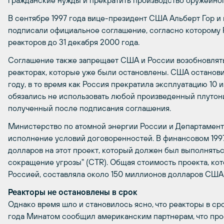
гражданские нужды и прекратить производство оружейног
В сентябре 1997 года вице-президент США Альберт Гор 
подписали официальное соглашение, согласно которому 
реакторов до 31 декабря 2000 года.
Соглашение также запрещает США и России возобновлять
реакторах, которые уже были остановлены. США останови
году, в то время как Россия прекратила эксплуатацию 10 и
обязались не использовать любой произведенный плутони
полученный после подписания соглашения.
Министерство по атомной энергии России и Департамент
исполнение условий договоренностей. В финансовом 199
долларов на этот проект, который должен был выполнять
сокращение угрозы" (CTR). Общая стоимость проекта, ко
Россией, составляла около 150 миллионов долларов США
Реакторы не остановлены в срок
Однако время шло и становилось ясно, что реакторы в ср
года Минатом сообщил американским партнерам, что про