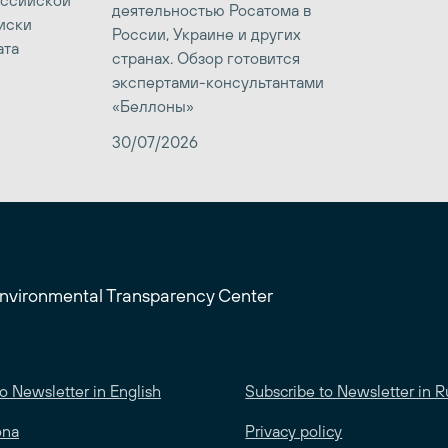
оссийской
деятельностью Росатома в
иски
России, Украине и других
ата
странах. Обзор готовится
экспертами-консультантами
«Беллоны»
30/07/2026
Environmental Transparency Center
o Newsletter in English
Subscribe to Newsletter in R
ona
Privacy policy