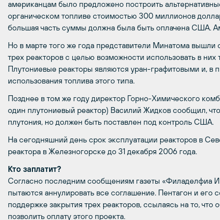
американцам было предложено построить альтернативные
органическом топливе стоимостью 300 миллионов доллар
большая часть суммы должна была быть оплачена США. Ам
Но в марте того же года представители Минатома вышли
трех реакторов с целью возможности использовать в них 
Плутониевые реакторы являются уран-графитовыми и, в п
использования топлива этого типа.
Позднее в том же году директор Горно-Химического комб
один плутониевый реактор) Василий Жидков сообщил, чт
плутония, но должен быть поставлен под контроль США.
На сегодняшний день срок эксплуатации реакторов в Севе
реактора в Железногорске до 31 декабря 2006 года.
Кто заплатит?
Согласно последним сообщениям газеты «Филаделфиа Ин
пытаются аннулировать все соглашение. Пентагон и его с
поддержке закрытия трех реакторов, ссылаясь на то, чт
позволить оплату этого проекта.