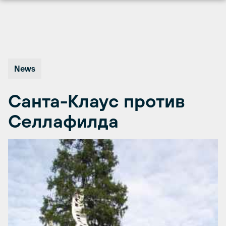
Перейти
к
содержимому
News
Санта-Клаус против
Селлафилда