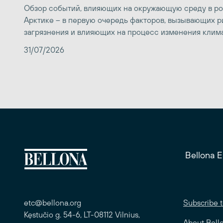
Обзор событий, влияющих на окружающую среду в р
Арктике – в первую очередь факторов, вызывающих р
загрязнения и влияющих на процесс изменения клим
31/07/2026
Bellona 
etc@bellona.org
Subscribe t
Kęstučio g. 54-6, LT-08112 Vilnius,
About Bell