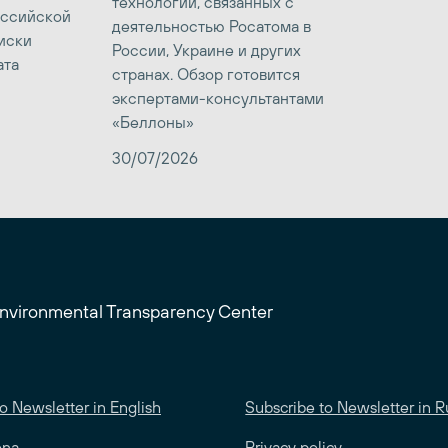
технологий, связанных с
оссийской
деятельностью Росатома в
иски
России, Украине и других
ата
странах. Обзор готовится
экспертами-консультантами
«Беллоны»
30/07/2026
Environmental Transparency Center
o Newsletter in English
Subscribe to Newsletter in R
ona
Privacy policy