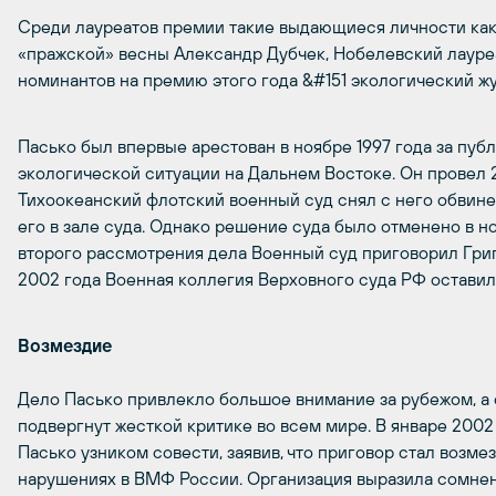
Среди лауреатов премии такие выдающиеся личности ка
«пражской» весны Александр Дубчек, Нобелевский лауреа
номинантов на премию этого года &#151 экологический ж
Пасько был впервые арестован в ноябре 1997 года за пуб
экологической ситуации на Дальнем Востоке. Он провел 2
Тихоокеанский флотский военный суд снял с него обвине
его в зале суда. Однако решение суда было отменено в н
второго рассмотрения дела Военный суд приговорил Григ
2002 года Военная коллегия Верховного суда РФ оставила
Возмездие
Дело Пасько привлекло большое внимание за рубежом, а
подвергнут жесткой критике во всем мире. В январе 200
Пасько узником совести, заявив, что приговор стал возм
нарушениях в ВМФ России. Организация выразила сомнен