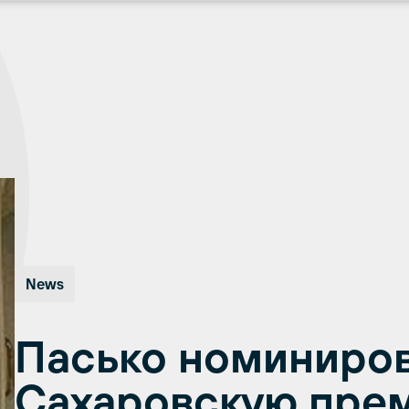
News
Пасько номиниров
Сахаровскую прем