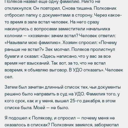
Поляков назвал еще одну фамилию. Никто не
откликнулся. Он повторил. Снова тишина. Полковник
отбросил папку с документами в сторону. Через какое-
то время в зале встал человек. На него сразу
накинулись с вопросами заместители начальника
колонии — «хозяина»: зачем встал? Человек ответил:
«Называли мою фамилию». Хозяин спросил: «Почему
раньше не встал?» Зек молчал. Поляков пролистнул
бумаги и сказал: «Здесь написано, что у вас за все
время нет взысканий. Так вот, за то, что не встал
вовремя, я объявляю выговор. В УДО отказать». Человек
сел.
Затем был зачитан длинный список тех, чьи документы
решено было направить в суд на УДО. Фамилия того, у
кого срок, как и у меня, вышел 25-го декабря, в этом
списке была. Моей — не было.
Я подошел к Полякову, и спросил — почему меня не
оказалось в списках? Полковник замялся, забормотал