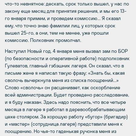
что-то невнятное: дескать, срок только вышел, у нас по
закону еще месяц для принятия решения, и мы его 13-
го января примем, и проведем комиссию… Я сказал
ему, что точно знаю фамилии лиц, у которых срок
вышел 25-го, а они, тем не менее, уже прошли
комиссию. Полковник промолчал.
Наступил Новый год. 4 января меня вызвал зам по БОР
(по безопасности и оперативной работе) подполковник
Гулеватов, главный гэбэшник лагеря. Он сказал, что в
письме жене я написал такую фразу: «Знать бы, какая
сволочь вычеркнула меня из списка поощрений…»
Слово «сволочь» он расценивает, как оскорбление
всей администрации. Будет проведено расследование,
и я буду наказан. Здесь надо пояснить, что все четыре
месяца в лагере я работал в деревообрабатывающем
цехе столяром. За хорошую работу «бугор» (бригадир)
и «мастер» (сотрудница лагеря) представили меня к
поощрению. Но чья-то гаденькая ручонка меня из