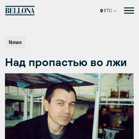
Перейти
к
ETC
содержимому
News
Над пропастью во лжи