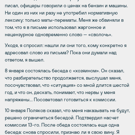
писал, офицеры говорили о ценах на бензин и машины.
Ни один из них ни разу не употребил нормативную
лексику: только маты-перематы. Меня же обвиняли в
том, что я в письме использовал жаргонное и
нецензурное одновременно слово — «сволочь».
Уходя, я спросил: нашли ли они того, кому конкретно я
адресовал слово из письма? Пока они думали над
ответом, я вышел.
8 января состоялась беседа с «хозяином». Он сказал,
что разбирательство продолжается, выслушал меня,
посочувствовал, что «ситуация» со мной длится шестой
год, и что он, дескать, понимает, что нервы у меня
напряжены… Посоветовал готовиться к комиссии.
10 января Поляков сказал, что меня наказывать не будут,
решено ограничиться беседой. Подтвердил насчет
комиссии 13-го. После обеда состоялась еще одна
беседа: снова спросили, признаю ли я свою вину. Я