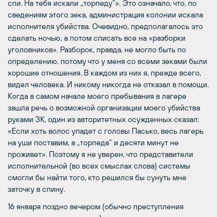
спи. На тебя искали „торпеду“». Это означало, что, по
сведениям этого зека, администрация колонии искала
исполнителя убийства. Очевидно, предполагалось это
сделать ночью, а потом списать все на «разборки
уголовников». Разборок, правда, не могло быть по
определению, потому что у меня со всеми зеками были
хорошие отношения. В каждом из них я, прежде всего,
видел человека. И никому никогда не отказал в помощи.
Когда в самом начале моего пребывания в лагере
зашла речь о возможной организации моего убийства
руками ЗК, один из авторитетных осужденных сказал:
«Если хоть волос упадет с головы Пасько, весь лагерь
на уши поставим, а „торпеда“ и десяти минут не
проживет». Поэтому я не уверен, что представители
исполнительной (во всех смыслах слова) системы
смогли бы найти того, кто решился бы сунуть мне
заточку в спину.
16 января поздно вечером (обычно преступления