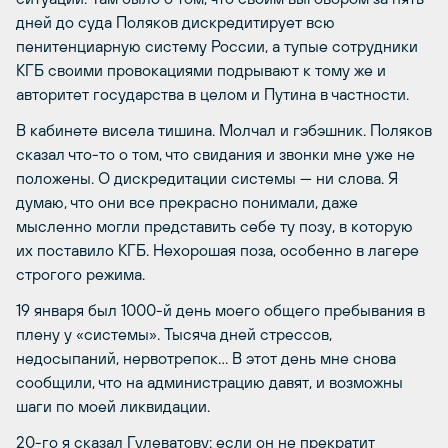
дней до суда Поляков дискредитирует всю
пенитенциарную систему России, а тупые сотрудники
КГБ своими провокациями подрывают к тому же и
авторитет государства в целом и Путина в частности.
В кабинете висела тишина. Молчал и гэбэшник. Поляков
сказал что-то о том, что свидания и звонки мне уже не
положены. О дискредитации системы — ни слова. Я
думаю, что они все прекрасно понимали, даже
мысленно могли представить себе ту позу, в которую
их поставило КГБ. Нехорошая поза, особенно в лагере
строгого режима.
19 января был 1000-й день моего общего пребывания в
плену у «системы». Тысяча дней стрессов,
недосыпаний, нервотрепок… В этот день мне снова
сообщили, что на администрацию давят, и возможны
шаги по моей ликвидации.
20-го я сказал Гулеватову: если он не прекратит