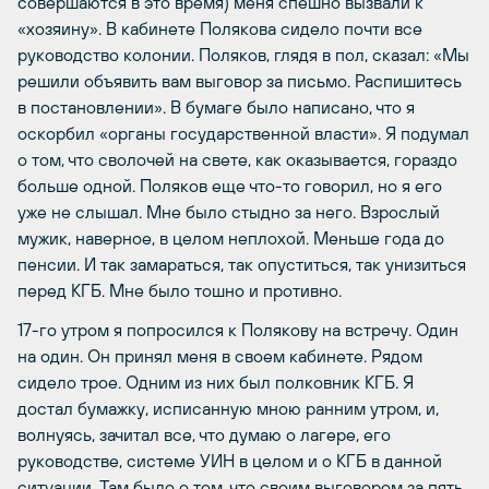
совершаются в это время) меня спешно вызвали к
«хозяину». В кабинете Полякова сидело почти все
руководство колонии. Поляков, глядя в пол, сказал: «Мы
решили объявить вам выговор за письмо. Распишитесь
в постановлении». В бумаге было написано, что я
оскорбил «органы государственной власти». Я подумал
о том, что сволочей на свете, как оказывается, гораздо
больше одной. Поляков еще что-то говорил, но я его
уже не слышал. Мне было стыдно за него. Взрослый
мужик, наверное, в целом неплохой. Меньше года до
пенсии. И так замараться, так опуститься, так унизиться
перед КГБ. Мне было тошно и противно.
17-го утром я попросился к Полякову на встречу. Один
на один. Он принял меня в своем кабинете. Рядом
сидело трое. Одним из них был полковник КГБ. Я
достал бумажку, исписанную мною ранним утром, и,
волнуясь, зачитал все, что думаю о лагере, его
руководстве, системе УИН в целом и о КГБ в данной
ситуации. Там было о том, что своим выговором за пять