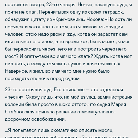
состоится завтра, 23-го января. Ночью, накануне суда, я
почти не спал. Перечитывая одну из своих тетрадок,
обнаружил цитату из «Крыжовника» Чехова: «Но есть ли
порядок и законность в том, что я, живой, мыслящий
человек, стою надо рвом и жду, когда он зарастет сам
или затянет его илом, в то время как, быть может, я мог
бы перескочить через него или построить через него
мост? И опять-таки во имя чего ждать? Ждать, когда нет
сил жить, а между тем жить нужно и хочется жить!»
Наверное, я знал, во имя чего мне нужно было
переждать эту ночь перед судом.
23-го состоялся суд. Его описание — это отдельная
«песня». Скажу лишь, что, на мой взгляд, администрация
колонии была просто в шоке оттого, что судья Мария
Стебновская приняла решение о моем условно-
досрочном освобождении.
…Я попытался лишь схематично описать месяц
накануне своего освобождения. «За кадром» остались