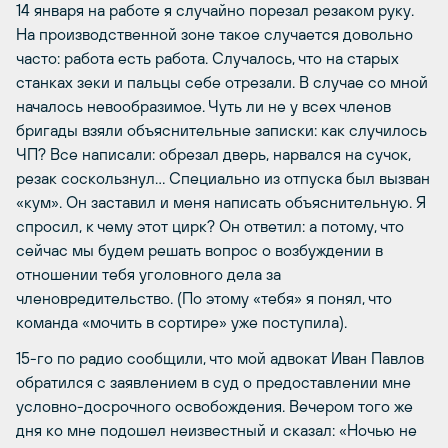
14 января на работе я случайно порезал резаком руку.
На производственной зоне такое случается довольно
часто: работа есть работа. Случалось, что на старых
станках зеки и пальцы себе отрезали. В случае со мной
началось невообразимое. Чуть ли не у всех членов
бригады взяли объяснительные записки: как случилось
ЧП? Все написали: обрезал дверь, нарвался на сучок,
резак соскользнул… Специально из отпуска был вызван
«кум». Он заставил и меня написать объяснительную. Я
спросил, к чему этот цирк? Он ответил: а потому, что
сейчас мы будем решать вопрос о возбуждении в
отношении тебя уголовного дела за
членовредительство. (По этому «тебя» я понял, что
команда «мочить в сортире» уже поступила).
15-го по радио сообщили, что мой адвокат Иван Павлов
обратился с заявлением в суд о предоставлении мне
условно-досрочного освобождения. Вечером того же
дня ко мне подошел неизвестный и сказал: «Ночью не