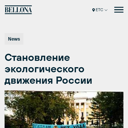
Перейти
к
ETC
содержимому
News
Становление
экологического
движения России