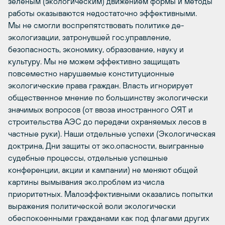
зеленым (экологическим) движением формы и методы
работы оказываются недостаточно эффективными.
Мы не смогли воспрепятствовать политике де-
экологизации, затронувшей гос.управление,
безопасность, экономику, образование, науку и
культуру. Мы не можем эффективно защищать
повсеместно нарушаемые конституционные
экологические права граждан. Власть игнорирует
общественное мнение по большинству экологически
значимых вопросов (от ввоза иностранного ОЯТ и
строительства АЭС до передачи охраняемых лесов в
частные руки). Наши отдельные успехи (Экологическая
доктрина, Дни защиты от эко.опасности, выигранные
судебные процессы, отдельные успешные
конференции, акции и кампании) не меняют общей
картины вымывания эко.проблем из числа
приоритетных. Малоэффективными оказались попытки
выражения политической воли экологически
обеспокоенными гражданами как под флагами других