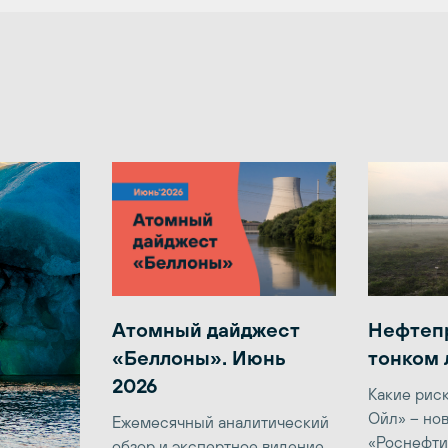
Атомный дайджест
Нефтеп
«Беллоны». Июнь
тонком 
2026
Какие рис
Ойл» – но
Ежемесячный аналитический
«Роснефти
обзор и экспертное видение