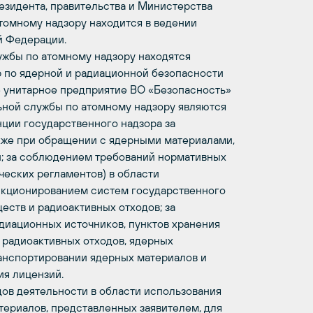
езидента, правительства и Министерства
томному надзору находится в ведении
й Федерации.
жбы по атомному надзору находятся
 по ядерной и радиационной безопасности
 унитарное предприятие ВО «Безопасность»
ной службы по атомному надзору являются
ции государственного надзора за
акже при обращении с ядерными материалами,
; за соблюдением требований нормативных
ческих регламентов) в области
нкционированием систем государственного
еств и радиоактивных отходов; за
диационных источников, пунктов хранения
 радиоактивных отходов, ядерных
ранспортировании ядерных материалов и
ия лицензий.
дов деятельности в области использования
териалов, представленных заявителем, для