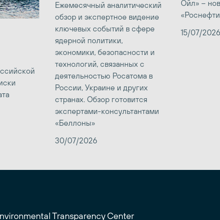
Ойл» – но
Ежемесячный аналитический
«Роснефти
обзор и экспертное видение
ключевых событий в сфере
15/07/202
ядерной политики,
экономики, безопасности и
технологий, связанных с
оссийской
деятельностью Росатома в
иски
России, Украине и других
ата
странах. Обзор готовится
экспертами-консультантами
«Беллоны»
30/07/2026
Environmental Transparency Center