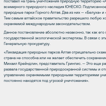
поставил на грань уничтожения природную территорию «
всемирного природного наследия ЮНЕСКО. Подписанное 
природные парки Горного Алтая. Два из них — «Белуха» и
Тем самым алтайское правительство разрешило любую хо
охраняемой международным законодательством.
Данное постановление абсолютно незаконно, так как его
государственной экологической экспертизы. В связи с эт
Генеральную прокуратуру.
«Ликвидация природных парков Алтая отрицательно скаже
страна не способна или не желает обеспечить сохранение
Михаил Крейндлин, представитель Гринпис. — Это еще раз
развала государственной природоохранной системы и от
управлению охраняемыми природными территориями ун
постоянно находятся под угрозой уничтожения».