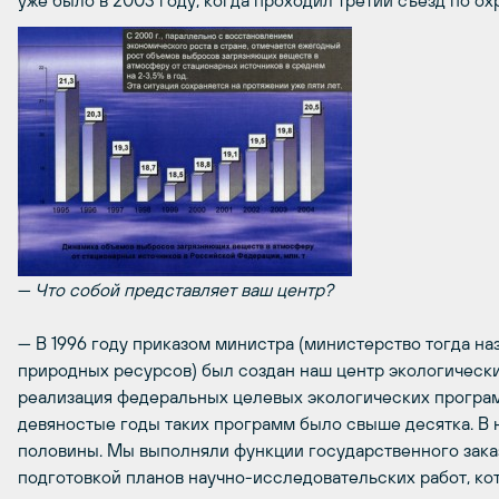
уже было в 2003 году, когда проходил третий съезд по ох
—
Что собой представляет ваш центр?
— В 1996 году приказом министра (министерство тогда н
природных ресурсов) был создан наш центр экологическ
реализация федеральных целевых экологических программ
девяностые годы таких программ было свыше десятка. В
половины. Мы выполняли функции государственного заказ
подготовкой планов научно-исследовательских работ, к