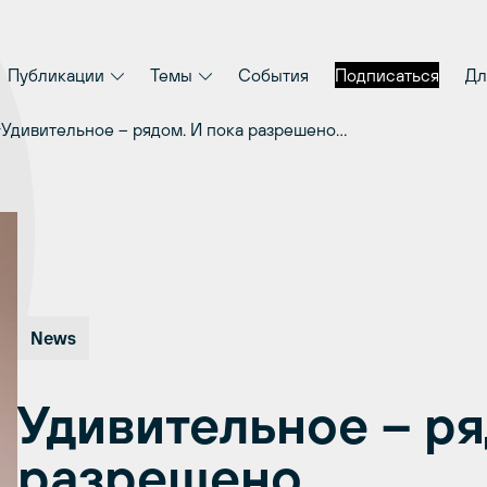
Публикации
Темы
События
Подписаться
Дл
Удивительное – рядом. И пока разрешено…
News
Удивительное – ря
разрешено…