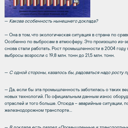
—
Какова особенность нынешнего доклада?
— Она в том, что экологическая ситуация в стране по ср
Особенно по выбросам в атмосферу. Это произошло из-за
снова стали работать. Рост промышленности в 2004 году 
выбросы возросли с 19,8 млн. тонн до 21,5 млн. тонн.
—
С одной стороны, казалось бы, радоваться надо росту
— Да, если бы эта промышленность заботилась о таких ве
новых технологий. По официальным данным износ оборудо
отраслей и того больше. Отсюда – аварийные ситуации, по
железнодорожном транспорте…
—
В докладе есть раздел «Промышленные и транспортные