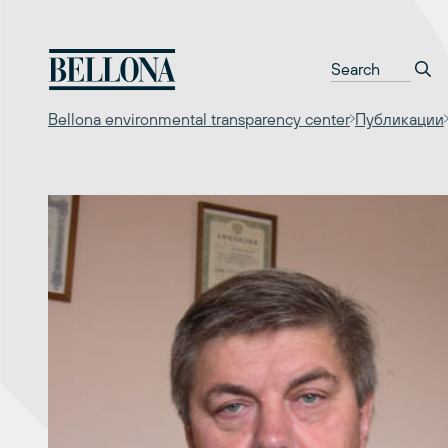
Перейти
к
содержимому
Bellona environmental transparency center
Публикации