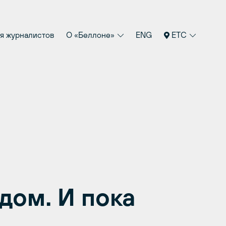
я журналистов
О «Беллоне»
ENG
ETC
дом. И пока