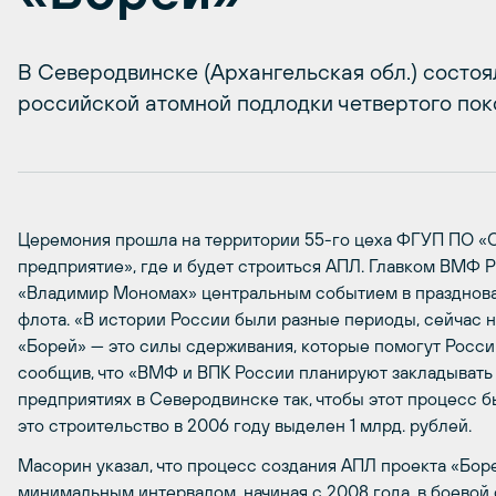
В Северодвинске (Архангельская обл.) состо
российской атомной подлодки четвертого по
Церемония прошла на территории 55-го цеха ФГУП ПО 
предприятие», где и будет строиться АПЛ. Главком ВМФ
«Владимир Мономах» центральным событием в празднова
флота. «В истории России были разные периоды, сейчас 
«Борей» — это силы сдерживания, которые помогут России
сообщив, что «ВМФ и ВПК России планируют закладывать
предприятиях в Северодвинске так, чтобы этот процесс 
это строительство в 2006 году выделен 1 млрд. рублей.
Масорин указал, что процесс создания АПЛ проекта «Боре
минимальным интервалом, начиная с 2008 года, в боевой 