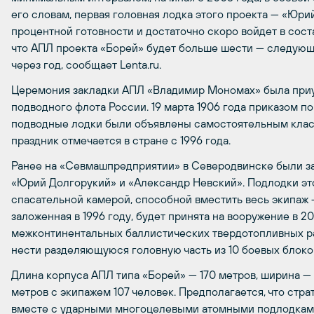
его словам, первая головная лодка этого проекта — «Юри
процентной готовности и достаточно скоро войдет в сос
что АПЛ проекта «Борей» будет больше шести — следующ
через год, сообщает Lenta.ru.
Церемония закладки АПЛ «Владимир Мономах» была приу
подводного флота России. 19 марта 1906 года приказом 
подводные лодки были объявлены самостоятельным клас
праздник отмечается в стране с 1996 года.
Ранее на «Севмашпредприятии» в Северодвинске были з
«Юрий Долгорукий» и «Александр Невский». Подлодки э
спасательной камерой, способной вместить весь экипаж —
заложенная в 1996 году, будет принята на вооружение в 20
межконтинентальных баллистических твердотопливных ра
нести разделяющуюся головную часть из 10 боевых блоко
Длина корпуса АПЛ типа «Борей» — 170 метров, ширина — 1
метров с экипажем 107 человек. Предполагается, что ст
вместе с ударными многоцелевыми атомными подлодками