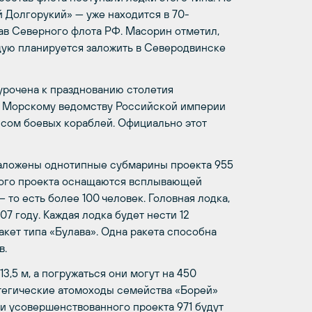
й Долгорукий» — уже находится в 70-
тав Северного флота РФ. Масорин отметил,
ую планируется заложить в Северодвинске
рочена к празднованию столетия
по Морскому ведомству Российской империи
сом боевых кораблей. Официально этот
аложены однотипные субмарины проекта 955
того проекта оснащаются всплывающей
 то есть более 100 человек. Головная лодка,
07 году. Каждая лодка будет нести 12
кет типа «Булава». Одна ракета способна
в.
3,5 м, а погружаться они могут на 450
ратегические атомоходы семейства «Борей»
 усовершенствованного проекта 971 будут