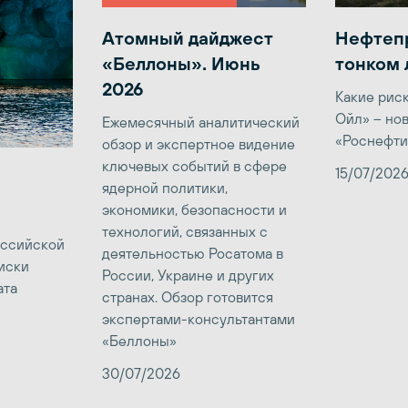
Атомный дайджест
Нефтеп
«Беллоны». Июнь
тонком 
2026
Какие рис
Ойл» – но
Ежемесячный аналитический
«Роснефти
обзор и экспертное видение
ключевых событий в сфере
15/07/202
ядерной политики,
экономики, безопасности и
технологий, связанных с
оссийской
деятельностью Росатома в
иски
России, Украине и других
ата
странах. Обзор готовится
экспертами-консультантами
«Беллоны»
30/07/2026