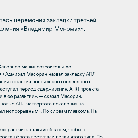
ялась церемония закладки третьей
коления «Владимир Мономах».
«Северное машиностроительное
 РФ Адмирал Масорин назвал закладку АПЛ
нии столетия российского подводного
наступил период сдерживания. АПЛ проекта
 в ее развитии», — сказал Масорин,
 новые АПЛ четвертого поколения на
был непрерывным». По словам главкома, На
й» рассчитан таким образом, чтобы с
состав флота поступали лодки этого типа. По