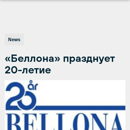
Перейти
к
содержимому
News
«Беллона» празднует
20-летие