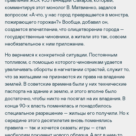
комментируя этот монолог В. Матвиенко, задался
вопросом: «А что, у нас город превращается в монстра,
пожирающего горожан?» Вообще, добавил он,
создается впечатление, что олицетворение города —
государственные чиновники, а жители это так, совсем
необязательное к ним приложение.
Но вернемся к конкретной ситуации. Постоянным
топливом, с помощью которого чиновникам удается
увеличивать обороты в нагнетании страстей, служит то,
что за жильцами не признаются их права на владение
землей. В советские времена были у них технические
паспорта на здание и землю, и этого вполне было
достаточно, чтобы никто не посягал на их владения. В
конце 90-х власть поменялась и понадобилось
специальное разрешение — жильцы его получили. Но к
середине этого десятилетия вновь поменялись
правила — так и хочется сказать: игры — стал
необходим документ нового образца. А вот в нем-то