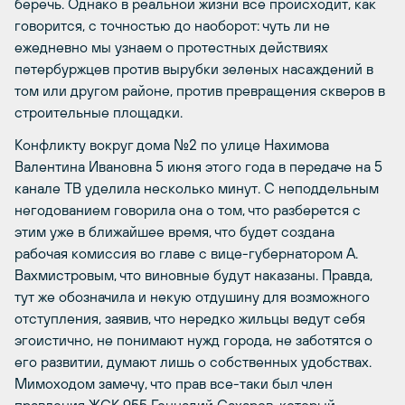
беречь. Однако в реальной жизни все происходит, как
говорится, с точностью до наоборот: чуть ли не
ежедневно мы узнаем о протестных действиях
петербуржцев против вырубки зеленых насаждений в
том или другом районе, против превращения скверов в
строительные площадки.
Конфликту вокруг дома №2 по улице Нахимова
Валентина Ивановна 5 июня этого года в передаче на 5
канале ТВ уделила несколько минут. С неподдельным
негодованием говорила она о том, что разберется с
этим уже в ближайшее время, что будет создана
рабочая комиссия во главе с вице-губернатором А.
Вахмистровым, что виновные будут наказаны. Правда,
тут же обозначила и некую отдушину для возможного
отступления, заявив, что нередко жильцы ведут себя
эгоистично, не понимают нужд города, не заботятся о
его развитии, думают лишь о собственных удобствах.
Мимоходом замечу, что прав все-таки был член
правления ЖСК 955 Геннадий Сахаров, который,