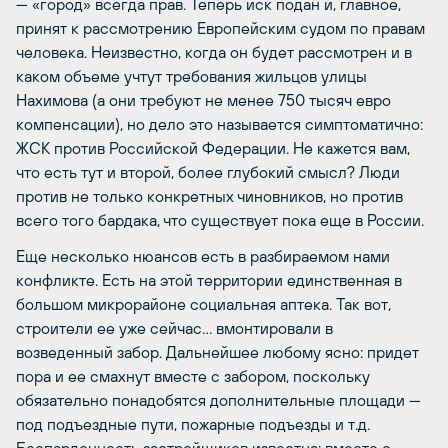
— «город» всегда прав. Теперь иск подан и, главное,
принят к рассмотрению Европейским судом по правам
человека. Неизвестно, когда он будет рассмотрен и в
каком объеме учтут требования жильцов улицы
Нахимова (а они требуют не менее 750 тысяч евро
компенсации), но дело это называется симптоматично:
ЖСК против Российской Федерации. Не кажется вам,
что есть тут и второй, более глубокий смысл? Люди
против не только конкретных чиновников, но против
всего того бардака, что существует пока еще в России.
Еще несколько нюансов есть в разбираемом нами
конфликте. Есть на этой территории единственная в
большом микрорайоне социальная аптека. Так вот,
строители ее уже сейчас… вмонтировали в
возведенный забор. Дальнейшее любому ясно: придет
пора и ее смахнут вместе с забором, поскольку
обязательно понадобятся дополнительные площади —
под подъездные пути, пожарные подъезды и т.д.
Беспардонность застройщиков известна: вместе с