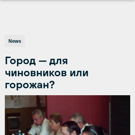
Перейти
к
содержимому
News
Город — для
чиновников или
горожан?